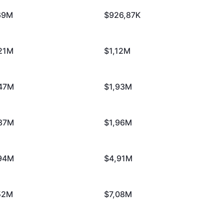
69M
$926,87K
21M
$1,12M
47M
$1,93M
87M
$1,96M
94M
$4,91M
52M
$7,08M