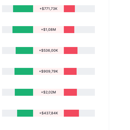
+$771,73K
+$1,08M
+$536,00K
+$909,79K
+$2,02M
+$437,84K