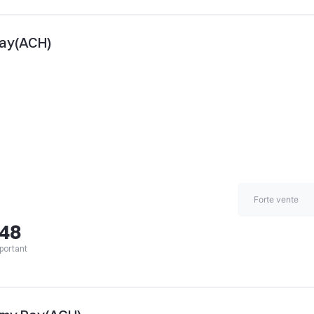
Pay(ACH)
Forte vente
,48
portant