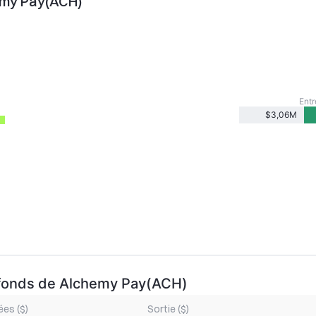
emy Pay(ACH)
Entr
$3,06M
 fonds de Alchemy Pay(ACH)
ées ($)
Sortie ($)