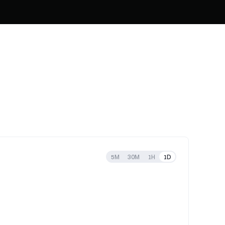
5M
30M
1H
1D