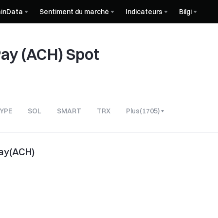
inData
Sentiment du marché
Indicateurs
Bilgi
Pay (ACH) Spot
YPE
SOL
SMART
TRX
Plus
(
1705
)
Pay(ACH)