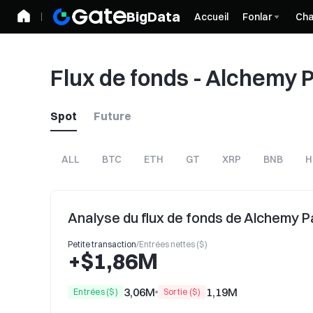
BigData
Accueil
Fonlar
Cha
Flux de fonds - Alchemy 
Spot
Future
ALL
BTC
ETH
GT
XRP
BNB
H
Analyse du flux de fonds de Alchemy 
Petite transaction
/
Entrées nettes ($)
+$1,86M
3,06M
1,19M
Entrées ($)
Sortie ($)