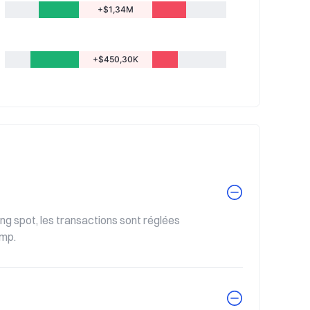
+$1,34M
+$450,30K
g spot, les transactions sont réglées 
amp.