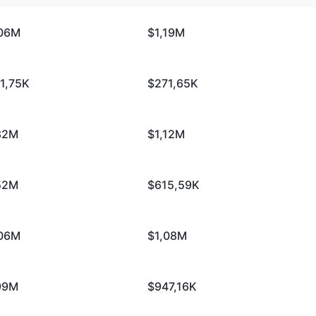
06M
$1,19M
1,75K
$271,65K
82M
$1,12M
52M
$615,59K
06M
$1,08M
99M
$947,16K