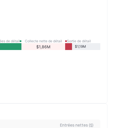
ées de détail
Collecte nette de détail
Sortie de détail
$1,86M
$1,19M
Entrées nettes ($)