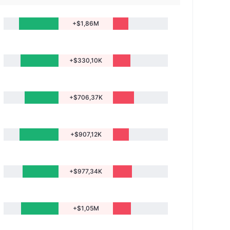
+$1,86M
+$330,10K
+$706,37K
+$907,12K
+$977,34K
+$1,05M