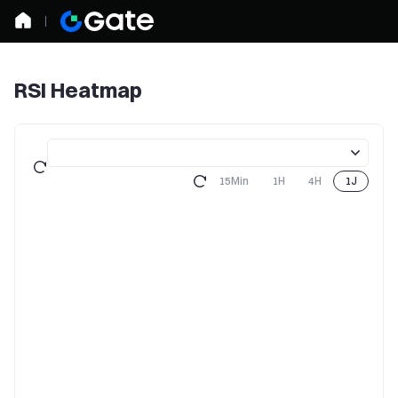
RSI Heatmap
15Min
1H
4H
1J