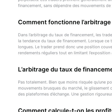
financement, sans dépendre des mouvements de 
Arbitrage du taux de fi
Cette stratégie consiste à ouvrir des positions c
Comment fonctionne l’arbitrage 
principal est de générer des revenus grâce aux f
impact minimal sur votre profit. Exemple de taux 
Dans l’arbitrage du taux de financement, les trade
la tendance du taux de financement. Lorsque ce ta
Comment exécuter une st
longues. Le trader prend donc une position couvert
rendements réguliers tout en limitant l’exposition 
Gate ?
Gate propose des données en temps réel sur les ta
L’arbitrage du taux de financeme
- Suivre en temps réel les paires à rendement éle
- Exécuter facilement des stratégies d’arbitrage 
Pas totalement. Bien que moins risquée qu’une posi
mouvements brusques du marché, le glissement de pr
Risques liés à l’arbitrag
des plateformes d’échange. Une gestion rigoureuse
Bien que l’arbitrage des taux de financement soi
Comment calcule-t-on les profits
votre attention :