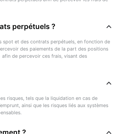
terme perpétuels d’un même exchange. L’objectif
ats perpétuels ?
— c’est-à-dire que les mouvements de prix ont un
s spot et des contrats perpétuels, en fonction de 
ercevoir des paiements de la part des positions 
taux de financement sur
afin de percevoir ces frais, visant des 
 pour vous aider à :
 risques, tels que la liquidation en cas de 
emprunt, ainsi que les risques liés aux systèmes 
pensables.
e, certains facteurs clés méritent tout de même
cement ?