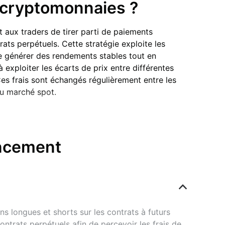
n cryptomonnaies ?
t aux traders de tirer parti de paiements
ats perpétuels. Cette stratégie exploite les
 de générer des rendements stables tout en
 exploiter les écarts de prix entre différentes
Ces frais sont échangés régulièrement entre les
du marché spot.
ancement
ls. À la différence des contrats à terme
. Pour aligner leur prix sur celui du marché spot,
ntiment haussier, tandis qu’un taux négatif dénote
s longues et shorts sur les contrats à futurs 
ntrats perpétuels afin de percevoir les frais de 