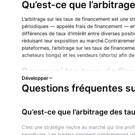
Qu’est-ce que l’arbitra
L’arbitrage sur les taux de financement est une s
périodiques — appelés frais de financement — entr
différences de taux d’intérêt entre diverses posit
réduisant leur exposition au marché.Contrairement 
plateformes, l’arbitrage sur les taux de financeme
acheteurs (longs) et les vendeurs (shorts) afin d
Pourquoi les taux de fin
Questions fréquentes su
Les taux de financement constituent un mécanisme 
classiques, qui expirent à une date définie, les c
les plateformes mettent en place un système de 
- Si le taux est positif, les positions longues ver
Qu’est-ce que l’arbitrage des ta
- Si le taux est négatif, l’inverse se produit : les 
Ce taux, mis à jour en moyenne toutes les 8 heure
C’est une stratégie neutre au marché qui tire prof
une perception baissière.
perpétuels. Les traders prennent généralement une 