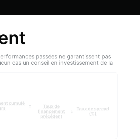
ent
s performances passées ne garantissent pas
aucun cas un conseil en investissement de la
ment cumulé
Taux de
urs
Taux de spread
financement
(%)
précédent