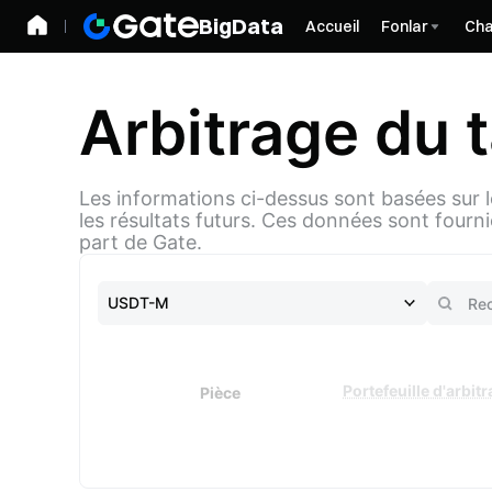
BigData
Accueil
Fonlar
Cha
Arbitrage du 
Les informations ci-dessus sont basées sur 
les résultats futurs. Ces données sont fourni
part de Gate.
USDT-M
Portefeuille d'arbit
Pièce