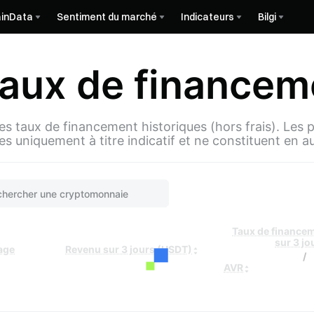
inData
Sentiment du marché
Indicateurs
Bilgi
taux de financem
les taux de financement historiques (hors frais). Le
es uniquement à titre indicatif et ne constituent en 
Taux de finance
sur 3 jo
rage
Revenu sur 3 jours (USDT)
/
AVR