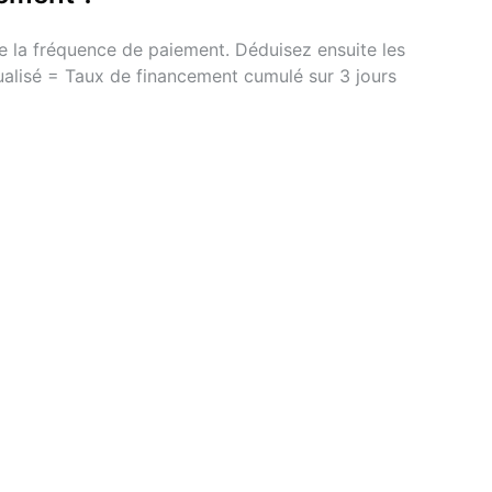
de la fréquence de paiement. Déduisez ensuite les 
rats perpétuels. Pour limiter les risques :
ualisé = Taux de financement cumulé sur 3 jours 
eur aux revenus générés par le taux de
g.
 sur une période prolongée plutôt que de