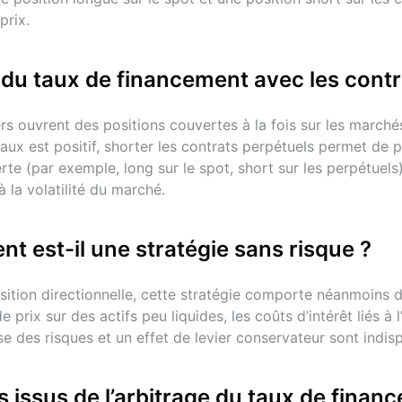
prix.
nancement
ouvertes à la fois sur le marché spot et sur les contrats à 
du taux de financement avec les contr
rais de financement tout en restant neutre face au marché 
de financement positif:
rs ouvrent des positions couvertes à la fois sur les marché
ux est positif, shorter les contrats perpétuels permet de p
ratégie d’arbitrage sur les 
e (par exemple, long sur le spot, short sur les perpétuels) 
à la volatilité du marché.
ux de financement ainsi que des outils de suivi d’arbitrage
nt est-il une stratégie sans risque ?
vé
spot-futures
tion directionnelle, cette stratégie comporte néanmoins des
ix sur des actifs peu liquides, les coûts d’intérêt liés à l’
e sur les taux de financement
 des risques et un effet de levier conservateur sont indis
t généralement considéré comme une stratégie à faible risqu
 issus de l’arbitrage du taux de finan