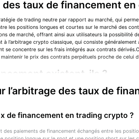
ge des taux de financement e
tratégie de trading neutre par rapport au marché, qui perme
e les positions longues et courtes sur le marché des contr
ions de marché, offrant ainsi aux utilisateurs la possibilité
à l’arbitrage crypto classique, qui consiste généralement à
nt se concentre sur les frais intégrés aux contrats dérivés.
e maintenir le prix des contrats perpétuels proche de celui 
ancement existent-ils ?
r l’arbitrage des taux de fin
de régulation utilisé sur les marchés de contrats perpétue
ontrats perpétuels peuvent être détenus sans limite de temps
taux de financement :
sent un paiement aux positions courtes.
ux de financement en trading crypto ?
positions courtes paient les longues.
s, reflète l’humeur du marché. Un taux positif traduit un se
it des paiements de financement échangés entre les position
position longue sur le spot et une position short sur les co