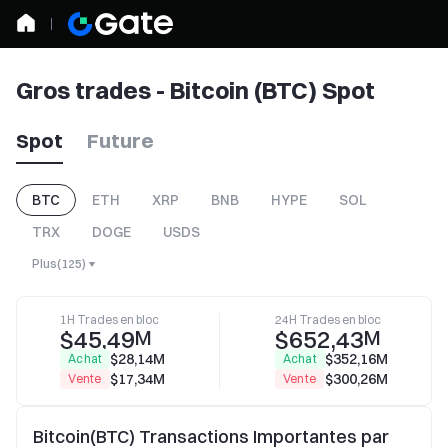
Gros trades - Bitcoin (BTC) Spot
Spot
Future
BTC
ETH
XRP
BNB
HYPE
SOL
TRX
DOGE
USDS
Plus
(
125
)
1H Trades en bloc
24H Trades en bloc
$45,49
$652,43
M
M
$28,14M
$352,16M
Achat
Achat
$17,34M
$300,26M
Vente
Vente
Bitcoin(BTC) Transactions Importantes par