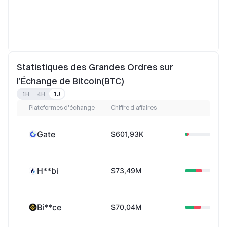
Statistiques des Grandes Ordres sur
l'Échange de Bitcoin(BTC)
1H
4H
1J
Plateformes d'échange
Chiffre d'affaires
Gate
$601,93K
H**bi
$73,49M
Bi**ce
$70,04M