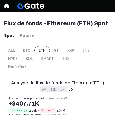
Flux de fonds - Ethereum (ETH) Spot
Spot
Future
ALL
BTC
ETH
GT
XRP
BNB
HYPE
SOL
SMART
TRX
Plus
(
1705
)
Analyse du flux de fonds de Ethereum(ETH)
5M
30M
1H
1D
Transaction importante
/
Entrées nettes ($)
+$407,71K
Entrées ($)
Sortie ($)
2,75M
2,34M
Transaction moyenne
/
Entrées nettes ($)