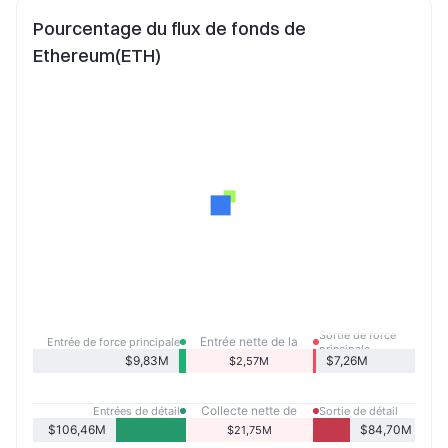
Pourcentage du flux de fonds de
Ethereum(ETH)
Sortie de force
Entrée nette de la
Entrée de force principale
principale
force principale
$9,83M
$7,26M
$2,57M
Collecte nette de
Entrées de détail
Sortie de détail
détail
$106,46M
$84,70M
$21,75M