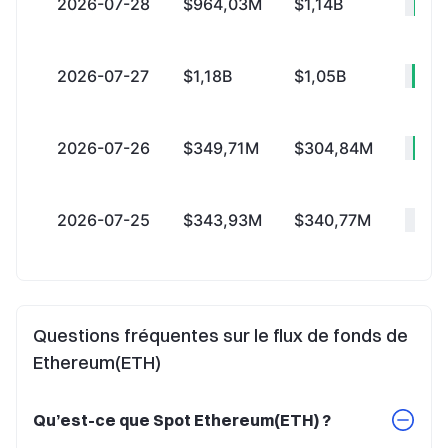
2026-07-28
$964,03M
$1,14B
-$
2026-07-27
$1,18B
$1,05B
+$
2026-07-26
$349,71M
$304,84M
+
2026-07-25
$343,93M
$340,77M
+
Questions fréquentes sur le flux de fonds de
Ethereum(ETH)
Qu’est-ce que Spot Ethereum(ETH) ?