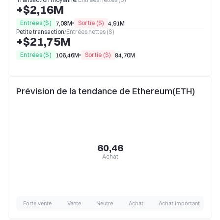
+$2,16M
Entrées ($)
Sortie ($)
7,08M
4,91M
Petite transaction
/
Entrées nettes ($)
+$21,75M
Entrées ($)
Sortie ($)
106,46M
84,70M
Prévision de la tendance de Ethereum(ETH)
60,46
Achat
Forte vente
Vente
Neutre
Achat
Achat important