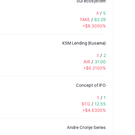
SUI ecosystem
/
5
8
TAKE
/
82.29
+$8.3000%
KSM Lending (Kusama)
/
2
3
AIR
/
31.00
+$6.2100%
Concept of IFO
/
1
3
BTG
/
12.55
+$4.6300%
Andre Cronje Series