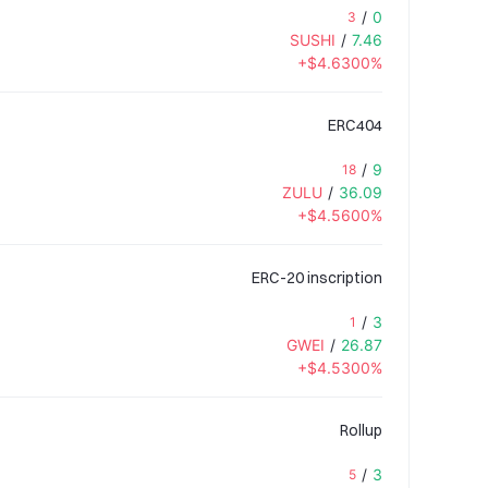
/
0
3
SUSHI
/
7.46
+$4.6300%
ERC404
/
9
18
ZULU
/
36.09
+$4.5600%
ERC-20 inscription
/
3
1
GWEI
/
26.87
+$4.5300%
Rollup
/
3
5