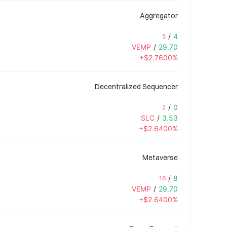
Aggregator
/
4
5
VEMP
/
29.70
+$2.7600%
Decentralized Sequencer
/
0
2
SLC
/
3.53
+$2.6400%
Metaverse
/
8
16
VEMP
/
29.70
+$2.6400%