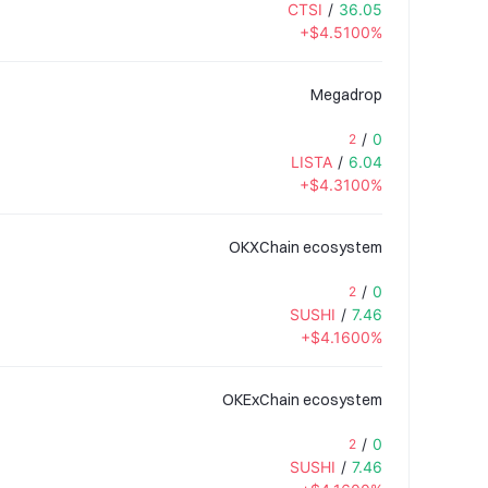
CTSI
/
36.05
+$4.5100%
Megadrop
/
0
2
LISTA
/
6.04
+$4.3100%
OKXChain ecosystem
/
0
2
SUSHI
/
7.46
+$4.1600%
OKExChain ecosystem
/
0
2
SUSHI
/
7.46