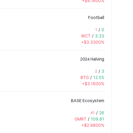
+$4.1600%
Football
/
0
1
WCT
/
3.33
+$3.3300%
2024 Halving
/
3
2
BTG
/
12.55
+$3.1600%
BASE Ecosystem
/
26
41
GMRT
/
109.81
+$2.9800%