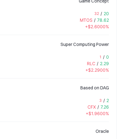
Game Concept
/
20
32
MTOS
/
78.62
+$2.6000%
Super Computing Power
/
0
1
RLC
/
2.29
+$2.2900%
Based on DAG
/
2
3
CFX
/
7.26
+$1.9600%
Oracle