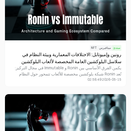
مبتدئ
ميتافيرس
NFT
رونين وإميوتابل: الاختلافات المعمارية وبيئة النظام في
سلاسل البلوكشين العامة المخصصة لألعاب البلوكشين
يكمن الفرق الأساسي بين Ronin و Immutable في مجال التركيز:
تُعد Ronin شبكة بلوكشين مخصصة للألعاب تتمحور حول النظام
2026-05-15 02:58:49
البيئي للألعاب، في حين تعمل Immutable كمنصة ألعاب Web3
معيارية موجّهة للمطورين وإصدار الأصول الخاصة بالألعاب.