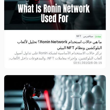
مبتدئ
ميتافيرس
NFT
ما هي حالات استخدام Ronin Network؟ تحليل لألعاب
البلوكشين ونظام NFT البيئي
تركز حالات الاستخدام الأساسية لشبكة Ronin على تداول أصول
ألعاب البلوكشين، وإجراء معاملات NFT، والمدفوعات داخل الألعاب،
2026-05-15 03:51:39
وبناء بنية تحتية متقدمة للألعاب في Web3.