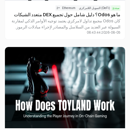
مبتدئ
(DeFi) التمويل اللامركزي
Ethereum
+
2
ما هو Odos؟ دليل شامل حول تجميع DEX متعدد الشبكات
كان Odos مجمع تداول لامركزي يعتمد توجيه الأوامر الذكي لمقارنة
السيولة عبر العديد من السلاسل والمصادر لإجراء مبادلات الرموز.
2026-08-05 06:43:44
أوقفت الشركة المشغِّلة عملياتها في يوليو 2026، وانتهت خدمات
التداول وواجهة برمجة التطبيقات نهائيًا في 30 يوليو 2026. لا يزال
رمز ODOS وبعض العقود على السلسلة متوفرين بشكل منفصل عن
التطبيقات التي تديرها الشركة؛ وينبغي لمستخدمي المحفظة المدمجة
بتسجيل الدخول الاجتماعي اتباع تعليمات الاسترداد الرسمية فقط.