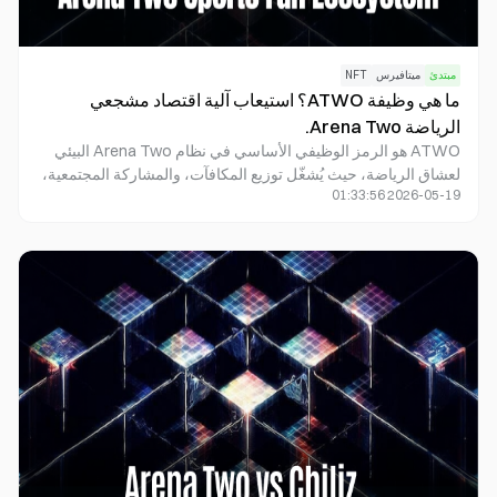
مبتدئ
ميتافيرس
NFT
ما هي وظيفة ATWO؟ استيعاب آلية اقتصاد مشجعي
الرياضة Arena Two.
ATWO هو الرمز الوظيفي الأساسي في نظام Arena Two البيئي
لعشاق الرياضة، حيث يُشغّل توزيع المكافآت، والمشاركة المجتمعية،
2026-05-19 01:33:56
والتعاون بين الأعضاء، وحوكمة النظام. ويتمثل دوره الرئيسي في ربط
OG Pass ومكافآت المشجعين بالنظام البيئي للترفيه الرياضي
Arena Two.