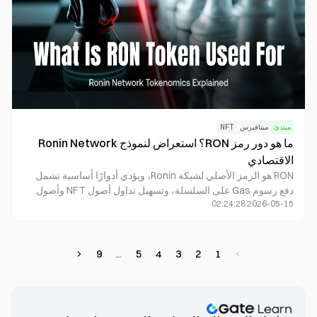
مبتدئ
ميتافيرس
NFT
ما هو دور رمز RON؟ استعراض لنموذج Ronin Network
الاقتصادي
RON هو الرمز الأصلي لشبكة Ronin، ويؤدي أدوارًا أساسية تشمل
دفع رسوم Gas على السلسلة، وتسهيل تداول أصول NFT وأصول
2026-05-15 02:24:28
الألعاب، والمشاركة في تشغيل عقد المُدقِّقين، بالإضافة إلى تمكين
التخزين والحوكمة ضمن منظومة Ronin.
9
5
4
3
2
1