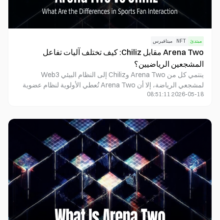
مبتدئ
NFT
ميتافيرس
Arena Two مقابل Chiliz: كيف تختلف آليات تفاعل
المشجعين الرياضيين؟
ينتمي كل من Arena Two وChiliz إلى النظام البيئي Web3
لمشجعي الرياضة، إلا أن Arena Two تُعطي الأولوية لنظام عضوية
2026-05-18 08:51:11
OG Pass والتفاعل المجتمعي، بينما يركز Chiliz أكثر على رموز
المشجعين وآليات التصويت في النوادي. تركز Arena Two على
العضوية القائمة على السلسلة وتجارب الترفيه الرياضي، في حين
يتجه Chiliz نحو رموز المشجعين والشراكات مع العلامات التجارية
الرياضية.