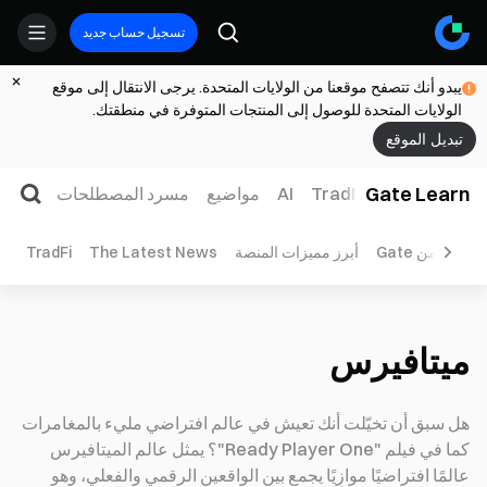
تسجيل حساب جديد
يبدو أنك تتصفح موقعنا من الولايات المتحدة. يرجى الانتقال إلى موقع
الولايات المتحدة للوصول إلى المنتجات المتوفرة في منطقتك.
تبديل الموقع
Gate Learn
لتداول
ويب3
TradFi
AI
مواضيع
مسرد المصطلحات
لخاصة من Gate
أبرز مميزات المنصة
The Latest News
TradFi
ميتافيرس
هل سبق أن تخيّلت أنك تعيش في عالم افتراضي مليء بالمغامرات
كما في فيلم "Ready Player One"؟ يمثل عالم الميتافيرس
عالمًا افتراضيًا موازِيًا يجمع بين الواقعين الرقمي والفعلي، وهو