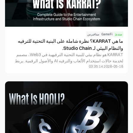
مبتدئ
GameFi
ميتافيرس
ما هي KARRAT؟ نظرة شاملة على البنية التحتية للترفيه
والنظام البيئي لـ Studio Chain.
KARRAT هو نظام بيئي للبنية التحتية الترفيهية في Web3، مصمم
لخدمة حالات استخدام الألعاب والترفيه AI والأصول الرقمية. يربط
2026-05-18 03:35:14
هذا النظام بين Studio Chain وأصول NFT وحوكمة المجتمع
وشبكات التطبيقات الترفيهية. لا يقتصر التموضع الأساسي KARRAT
على كونه رمزًا لألعاب البلوكشين التقليدية، بل يمثل طبقة بنية تحتية
ضمن النظام البيئي الترفيهي.