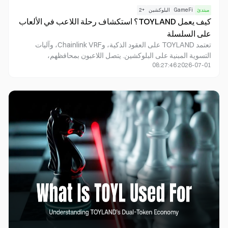
مبتدئ
GameFi
البلوكشين
+
2
كيف يعمل TOYLAND؟ استكشاف رحلة اللاعب في الألعاب
على السلسلة
تعتمد TOYLAND على العقود الذكية، وChainlink VRF، وآليات
التسوية المبنية على البلوكشين. يتصل اللاعبون بمحافظهم،
2026-07-01 08:27:46
ويشاركون في الألعاب، ويتلقون المكافآت عبر عملية شفافة يمكن
التحقق من نتائجها الرئيسية على السلسلة.