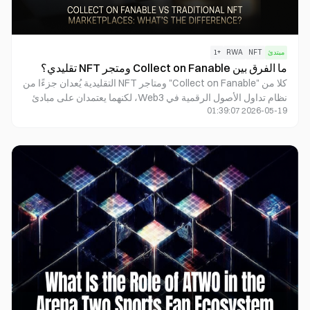
مبتدئ
NFT
RWA
+
1
ما الفرق بين Collect on Fanable ومتجر NFT تقليدي؟
كلا من "Collect on Fanable" ومتاجر NFT التقليدية يُعدان جزءًا من
نظام تداول الأصول الرقمية في Web3، لكنهما يعتمدان على مبادئ
2026-05-19 01:39:07
أساسية مختلفة جوهريًا. تتاجر متاجر NFT التقليدية في الأصول
الرقمية الأصلية على السلسلة، وتستمد قيمتها عادةً من الندرة
الرقمية والإجماع المجتمعي. في المقابل، تستفيد "Collect on
Fanable" من شهادة الملكية الرقمية (DOC) وآليات الحيازة المادية
لتسجيل الأصول الحقيقية - مثل بطاقات Pokémon والقصص
المصورة والمقتنيات محدودة الإصدار - على البلوكشين.