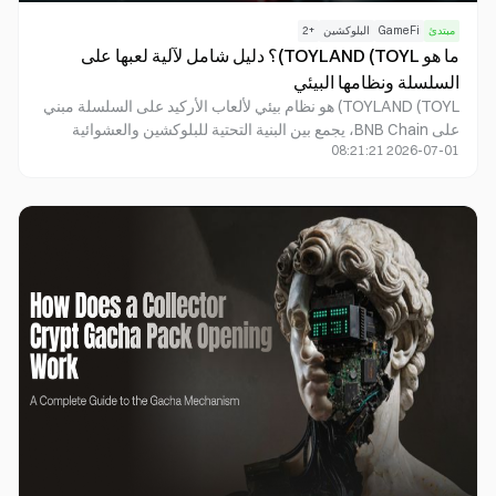
مبتدئ
GameFi
البلوكشين
+
2
ما هو TOYLAND (TOYL)؟ دليل شامل لآلية لعبها على
السلسلة ونظامها البيئي
TOYLAND (TOYL) هو نظام بيئي لألعاب الأركيد على السلسلة مبني
على BNB Chain، يجمع بين البنية التحتية للبلوكشين والعشوائية
2026-07-01 08:21:21
القابلة للتحقق وحوافز الرموز، لتقديم تجربة العب للكسب.