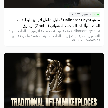
مبتدئ
ميتافيرس
NFT
+
1
ما هو Collector Crypt؟ دليل شامل لترميز البطاقات
المادية، وآليات السحب العشوائي (Gacha)، وسوق
تعد Collector Crypt منصة ويب 3 مخصصة لترميز البطاقات القابلة
المقتنيات الرقمية على السلسلة.
للتحصيل المادية، إذ تحوِّل البطاقات المادية المعتمدة والمودعة إلى
2026-06-03 01:11:54
رموز NFT على السلسلة، مما يتيح تداول المقتنيات والاحتفاظ بها
ونقلها رقميًا. وتجمع المنصة بين نظام الحفظ في الخزنة، وآلية فتح
الحزم بنظام Gacha، والمتجر على السلسلة، لتوفير سيولة أكبر
وتداول عالمي لسوق بطاقات التحصيل التقليدي.