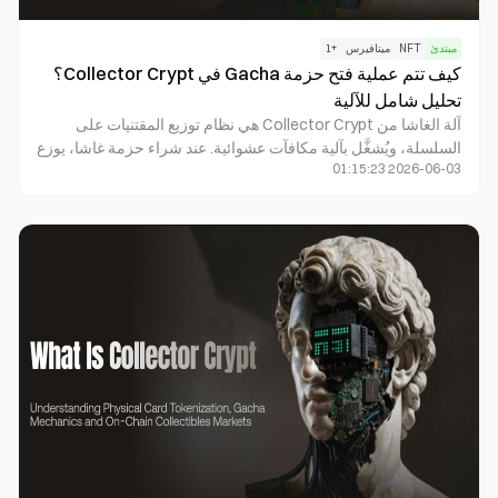
مبتدئ
NFT
ميتافيرس
+
1
كيف تتم عملية فتح حزمة Gacha في Collector Crypt؟
تحليل شامل للآلية
آلة الغاشا من Collector Crypt هي نظام توزيع المقتنيات على
السلسلة، ويُشغَّل بآلية مكافآت عشوائية. عند شراء حزمة غاشا، يوزع
2026-06-03 01:15:23
النظام عشوائيًا رموز NFT لبطاقات قابلة للتحصيل عبر مستويات
ندرة مختلفة وفقًا لاحتمالات محددة مسبقًا. كل رمز NFT يقابل بطاقة
مادية محفوظة في الخزنة بشكل آمن. تدمج التجربة الكاملة بين
متعة فتح حزم البطاقات التقليدية وإدارة ملكية رموز NFT وسيولة
السوق على السلسلة.