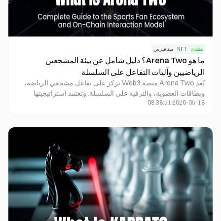
مبتدئ
NFT
ميتافيرس
ما هو Arena Two؟ دليل شامل عن بيئة المشجعين
الرياضيين وآليات التفاعل على السلسلة
تُعد Arena Two منصة Web3 تركز على تفاعل مشجعي الرياضة،
وبطاقات العضوية، والترفيه على السلسلة. وتعتمد استراتيجيتها
2026-05-18 08:38:51
الأساسية على بطاقة OG Pass والفعاليات المجتمعية ونظام مكافآت
ATWO لتحفيز مشاركة المشجعين وبناء نظام بيئي رياضي ترفيهي
مستدام.