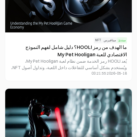
مبتدئ
ميتافيرس
NFT
ما الهدف من رمز HOOLI؟ دليل شامل لفهم النموذج
الاقتصادي للعبة My Pet Hooligan
يُعد HOOLI رمز الخدمة ضمن نظام لعبة My Pet Hooligan،
ويُستخدم بشكل أساسي للتفاعلات داخل اللعبة، وتداول أصول NFT،
2026-05-18 03:21:55
ومكافآت المجتمع، وحوافز النظام البيئي الترفيهي. صُمم HOOLI
لدعم الحلقة الاقتصادية الداخلية للعبة My Pet Hooligan، وليس
رمزًا للبنية التحتية الأساسية للشبكة.