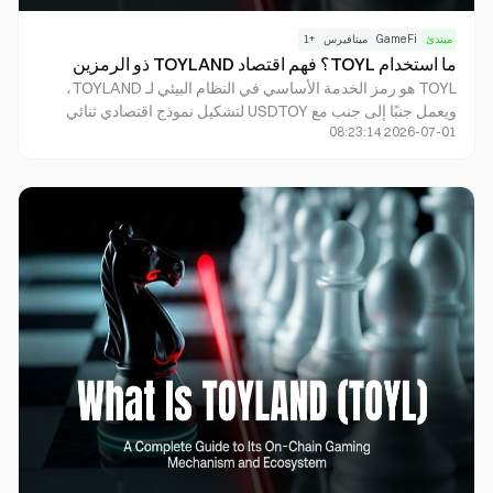
مبتدئ
GameFi
ميتافيرس
+
1
ما استخدام TOYL؟ فهم اقتصاد TOYLAND ذو الرمزين
TOYL هو رمز الخدمة الأساسي في النظام البيئي لـ TOYLAND،
ويعمل جنبًا إلى جنب مع USDTOY لتشكيل نموذج اقتصادي ثنائي
2026-07-01 08:23:14
الرموز. بينما يركز TOYL بشكل أساسي على دعم حوافز النظام
البيئي وحقوق الوصول، صُمم USDTOY للمدفوعات والتسوية داخل
بيئة الألعاب.