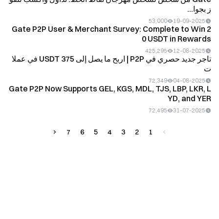
ز بجوا...
53,000
19-09-2025
Gate P2P User & Merchant Survey: Complete to Win 2
0 USDT in Rewards
425,295
12-08-2025
تاجر جديد حصري في P2P | اربح ما يصل إلى 375 USDT في عملا
ت
72,349
04-08-2025
Gate P2P Now Supports GEL, KGS, MDL, TJS, LBP, LKR, L
YD, and YER
72,495
31-07-2025
7
6
5
4
3
2
1