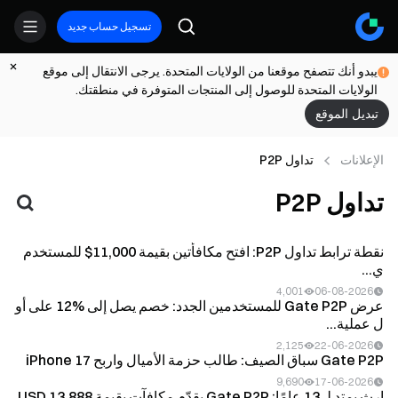
تسجيل حساب جديد
يبدو أنك تتصفح موقعنا من الولايات المتحدة. يرجى الانتقال إلى موقع
الولايات المتحدة للوصول إلى المنتجات المتوفرة في منطقتك.
تبديل الموقع
الإعلانات
تداول P2P
تداول P2P
نقطة ترابط تداول P2P: افتح مكافأتين بقيمة 11,000$ للمستخدم
ي...
4,001
06-08-2026
عرض Gate P2P للمستخدمين الجدد: خصم يصل إلى %12 على أو
ل عملية...
2,125
22-06-2026
Gate P2P سباق الصيف: طالب حزمة الأميال واربح iPhone 17
9,690
17-06-2026
إرث يمتد لـ 13 عامًا: Gate P2P يقدّم مكافآت بقيمة 13,888 USD