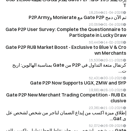
T
18,254
21-04-2026
تم الآن دمج Gate P2P مع Monierate وP2P.Army
20,059
01-04-2026
Gate P2P User Survey: Complete the Questionnaire to
Participate in Lucky Draw
50,440
14-02-2026
Gate P2P RUB Market Boost - Exclusive to Blue V & Cro
wn Merchants
15,530
20-11-2025
كرنفال متعة التداول في P2P من Gate بمناسبة الهالوين: اربح
ت...
52,431
30-10-2025
Gate P2P Now Supports UGX, ZMW and SYP
19,861
28-10-2025
Gate P2P New Merchant Trading Competition - RUB Ex
clusive
23,361
21-10-2025
إطلاق ميزة اكسب من إيداع الضمان لتاجر من شخص لشخص عل
ى Gat...
52,072
26-09-2025
Gate من شخص لشخص مهرجان نقاط الحظ: تداول واكسب للفو