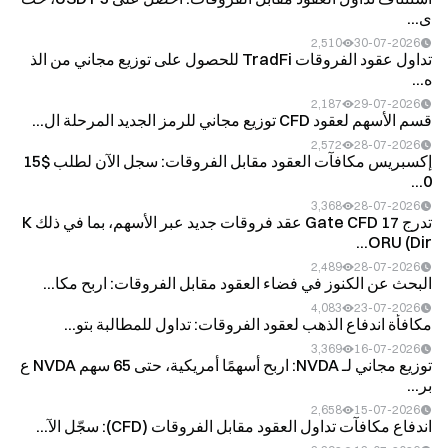
ى...
2,510
30-07-2026
تداول عقود الفروقات TradFi للحصول على توزيع مجاني من الذ
ه...
2,187
29-07-2026
قسم الأسهم لعقود CFD توزيع مجاني للرمز الجديد المرحلة ال...
2,572
28-07-2026
إكسبريس مكافآت العقود مقابل الفروقات: سجل الآن لطلب $15
0...
3,368
28-07-2026
تدرج Gate CFD 17 عقد فروقات جديد عبر الأسهم، بما في ذلك K
ORU (Dir...
2,489
28-07-2026
البحث عن الكنوز في فضاء العقود مقابل الفروقات: اربح مكا...
4,083
23-07-2026
مكافأة اندفاع الذهب لعقود الفروقات: تداول للمطالبة بتو...
3,369
16-07-2026
توزيع مجاني لـ NVDA: اربح أسهمًا أمريكية، حتى 65 سهم NVDA ع
بر...
2,658
15-07-2026
اندفاع مكافآت تداول العقود مقابل الفروقات (CFD): سجّل الآ...