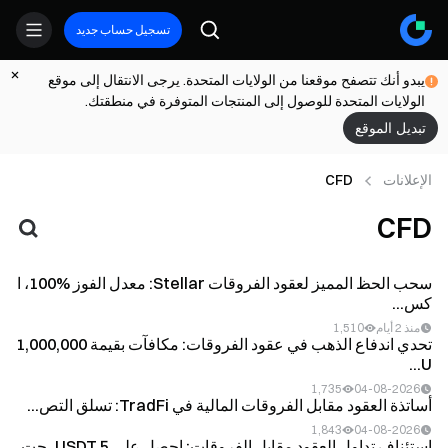
تسجيل حساب جديد
يبدو أنك تتصفح موقعنا من الولايات المتحدة. يرجى الانتقال إلى موقع
الولايات المتحدة للوصول إلى المنتجات المتوفرة في منطقتك.
تبديل الموقع
الإعلانات
CFD
CFD
سحب الحظ المميز لعقود الفروقات Stellar: معدل الفوز %100، ا
كس...
منذ 2 أيام
1,510
تحدي اندفاع الذهب في عقود الفروقات: مكافآت بقيمة 1,000,000
U...
1,735
04-08-2026
أساتذة العقود مقابل الفروقات المالية في TradFi: تسلق التص...
1,843
04-08-2026
استئناف تداول العقود مقابل الفروقات: احصل على 5 USDT، حت