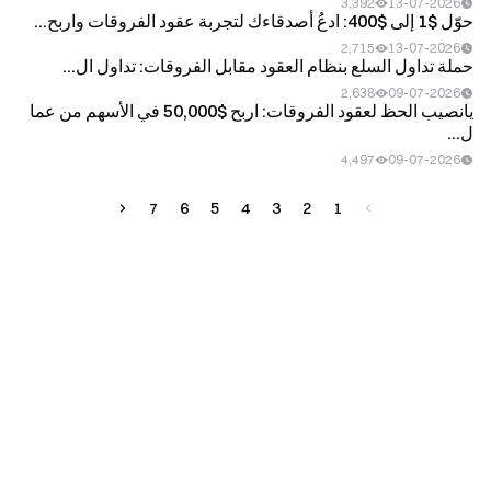
3,392
13-07-2026
حوّل $1 إلى $400: ادعُ أصدقاءك لتجربة عقود الفروقات واربح...
2,715
13-07-2026
حملة تداول السلع بنظام العقود مقابل الفروقات: تداول ال...
2,638
09-07-2026
يانصيب الحظ لعقود الفروقات: اربح $50,000 في الأسهم من عما
ل...
4,497
09-07-2026
7
6
5
4
3
2
1