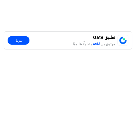
تطبيق Gate
تنزيل
موثوق من
45M
متداولًا عالميًا
حول
نبذة عنا
اмنتجات
فرص عمل
P2P
الخدمات
غرفة الأخبار