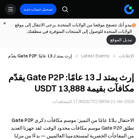
تسجيل حساب جديد
يبدو أنك تتصفح موقعنا من الولايات المتحدة. يرجى الانتقال إلى موقع
الولايات المتحدة للوصول إلى المنتجات المتوفرة في منطقتك.
تبديل الموقع
الإعلانات
Latest Events
إرث يمتد لـ 13 عامًا: Gate P2P يقدّم
مكافآت بقيمة 13,888 USDT
إرث يمتد لـ 13 عامًا: Gate P2P يقدّم
مكافآت بقيمة 13,888 USDT
21-04-2026 09:56 (UTC)
17,902
المشاهدات
الاحتفال بـ13 عامًا من التميز: موسم مكافآت ذكرى Gate P2P
تطلق Gate P2P موسم مكافآت محدود الوقت. لقد جهزنا العديد
من المفاجآت الحصرية لمستخدمينا العالميين — بدءًا من مزايا