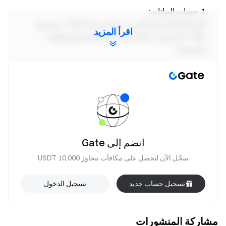
حساب البيانات:
الإيداع الصافي التراكمي = (حجم شراء P2P - حجم بيع
اقرأ المزيد
P2P - السحوبات) خلال فترة النشاط. (يخضع فقط
للتصنيف)
يتم مزامنة التصنيف بواسطة النظام كل 15 دقيقة.
نظرًا لعدد المشاركين الكبير، قد تواجه تحديثات حالة
المهام تأخيرًا في المعالجة يتراوح بين 1-2 ساعة.
يُحظر بشدة أي شكل من أشكال التداول الوهمي أو
السلوك الاحتيالي. تحتفظ المنصة بحق استبعاد أي
مشارك يثبت مخالفته لهذه القواعد.
انضم إلى Gate
سيتم تحديد القائمة النهائية للفائزين وتوزيع المكافآت
سجّل الآن لتحصل على مكافآت تتجاوز 10,000 USDT
بناءً على البيانات المدققة من النظام الخلفي للمنصة.
يرجى الملاحظة: هذه الخدمة غير متاحة للمستخدمين
تسجيل حساب جديد
تسجيل الدخول
في المملكة المتحدة والمناطق المقيدة الأخرى كما هو
محدد في . المستخدمون الذين لا يستوفون معايير الأهلية
مشاركة المنشورات
سيتم استبعادهم من الحصول على المكافأة.