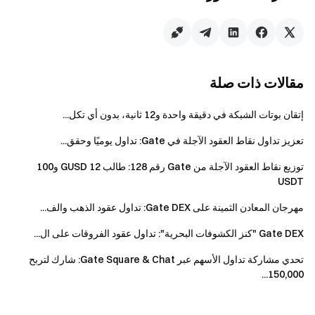
تُحتسب فقط أوامر شراء P2P ضمن حجم الحدث.
تحتفظ Gate بحق استبعاد أي مستخدم متورط في
سوء السلوك (مثل التداول الوهمي، حجم مزيف، تعدد
الحسابات، التلاعب بالسوق).
مقالات ذات صلة
قد تقوم Gate بتعديل شروط الحدث في أي وقت دون
إتقان بوتات الشبكة في دقيقة واحدة و12 ثانية، بدون أي تكل...
إشعار مسبق.
تعزيز تداول نقاط العقود الآجلة في Gate: تداول يوميًا وحقق...
توزيع نقاط العقود الآجلة من Gate رقم 128: طالب 12 GUSD و100
فريق Gate
USDT
٢١ أبريل ٢٠٢٦
مهرجان المعادن الثمينة على Gate DEX: تداول عقود الذهب والف...
Gate DEX "كنز الكشوفات البحرية": تداول عقود الفروقات على ال...
بوابتك إلى عالم العملات الرقمية
تحدي مشاركة تداول الأسهم عبر Gate Square & Chat: شارك لتربح
تداول بأمان وسرعة وسهولة أكثر من 4,900 عملة رقمية
150,000...
اتخذ الخطوة الآن
سجّل
واحصل على مكافآت ترحيبية تصل إلى 10.000 دولار