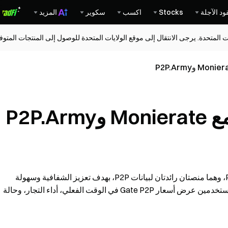
ود الآجلة
Stocks
اكسب
سكوير
المزيد
ات المتحدة. يرجى الانتقال إلى موقع الولايات المتحدة للوصول إلى المنتجات المت
أبرمت Gate P2P شراكة رسمية مع Monierate وP2P.Army، وهما منصتان رائدتان لبيانات P2P، بهدف تعزيز الشفافية وسهولة
الوصول في تداول العملات الورقية. ابتداءً من الآن، يمكن للمستخدمين عرض أسعار Gate P2P في الوقت الفعلي، أداء التجار، وحالة