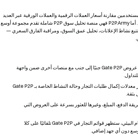
تتيح للمستخدمين مقارنة أسعار العملات الرقمية والعملات الورقية عبر العديد
من منصات P2P، مما يوفر نظرة شاملة ومريحة على السوق. أما P2P.Army فهي منصة تحليل سوق P2P شاملة تقدم مجموعة أوسع
تتبع نشاط الإعلانات، تحليل عمق السوق، ومراقبة الفارق السعري —
.
: يمكنك عرض ومقارنة عروض Gate P2P جنبًا إلى جنب مع منصات أخرى ضمن واجهة
تداول.
: تظهر معدلات إكمال طلبات التجار وحالة النشاط الخاصة بـ Gate P2P
بثقة.
 قوائم Gate P2P حسب طريقة الدفع، المبلغ، وغيرها للعثور بسرعة على العروض التي
: كجزء من هذه الشراكة ضمن النظام البيئي، ستظهر قوائم التجار في Gate P2P تلقائيًا على كلا
وسع دون أي جهد إضافي.