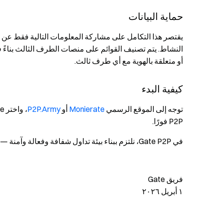
حماية البيانات
يقتصر هذا التكامل على مشاركة المعلومات التالية فقط عن ا
النشاط. يتم تصنيف القوائم على منصات الطرف الثالث بناءً 
أو متعلقة بالهوية مع أي طرف ثالث.
كيفية البدء
توجه إلى الموقع الرسمي
Monierate
أو
P2P.Army
P2P فورًا.
في Gate P2P، نلتزم ببناء بيئة تداول شفافة وفعالة وآمنة — وتعد مثل هذه الشراكات جزءًا أساسيًا من هذه المهمة.
فريق Gate
١ أبريل ٢٠٢٦