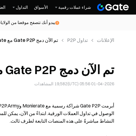
شراء عملات رقمية
الأسواق
التداول
العق
يبدو أنك تتصفح موقعنا من الولاي
الإعلانات
تداول P2P
تم الآن دمج Gate P2P مع Monierate وP2P.Army
تم الآن دمج Gate P2P مع Monierate وP2P.Army
01-04-2026 05:56 (UTC)
19,582
المشاهدات
النشاط مباشرةً على هذه المنصات التابعة لطرف ثالث.