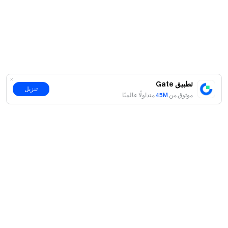
تطبيق Gate
تنزيل
موثوق من
45M
متداولًا عالميًا
حول
نبذة عنا
اмنتجات