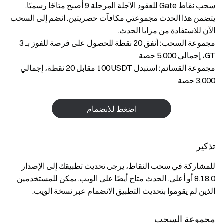
سحب نقاط Gate للعقود الآجلة المرحلة 9 أصبح متاحًا رسميًا.
يتضمن هذا الحدث مجموعتي مكافآت حصريتين. انضم إلى السحب
الآن للاستفادة من مزايا الحدث.
مجموعة السحب:
أنفق ‎20‎ نقطة للحصول على فرصة للفوز بـ ‎3
GT‎، إجمالي ‎5,000‎ حصة
مجموعة القسائم:
استبدل ‎100 USDT‎ مقابل ‎20‎ نقطة، إجمالي
‎3,000‎ حصة
اضغط للانضمام
تذكير
للمشاركة في سحب النقاط، يرجى تحديث تطبيقك إلى الإصدار
‎8.18.0‎ أو أعلى. الحدث متاح أيضًا على الويب. يمكن للمستخدمين
الذين لم يقوموا بتحديث التطبيق الانضمام عبر نسخة الويب.
مجموعة السحب