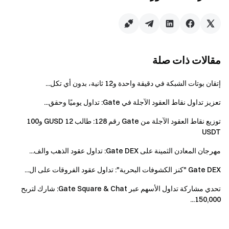
العملات، أو هامش المحفظة)، ستُستخدم أرصدة ‎USDT‎
و‎BTC‎ في حسابك الفوري ضمن الحساب الموحد
لاحتساب قيمة الأصول. يتم منح نقاط ثابتة بناءً على الفئة
المقابلة.
مقالات ذات صلة
تحويل بنقرة واحدة، أسرع من السوق
بدون رسوم ｜ بدون انزلاق ｜ تداول بأي حجم
إتقان بوتات الشبكة في دقيقة واحدة و12 ثانية، بدون أي تكل...
لا انتظار للأوامر، الأموال متاحة فورًا
تعزيز تداول نقاط العقود الآجلة في Gate: تداول يوميًا وحقق...
حوّل الآن
توزيع نقاط العقود الآجلة من Gate رقم 128: طالب 12 GUSD و100
USDT
ملاحظات
مهرجان المعادن الثمينة على Gate DEX: تداول عقود الذهب والف...
يجب على جميع المشاركين إتمام التحقق من الهوية
قبل المطالبة بالمكافآت.
Gate DEX "كنز الكشوفات البحرية": تداول عقود الفروقات على ال...
حجم التداول في العقود الآجلة لا يشمل التداول بالنسخ
تحدي مشاركة تداول الأسهم عبر Gate Square & Chat: شارك لتربح
أو التداول عبر الروبوتات.
150,000...
يتم توزيع مكافآت الرموز من توزيع نقاط العقود الآجلة
من قبل المنصة لأغراض المكافآت فقط. الرموز نفسها