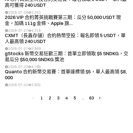
高可獲得 240 USDT
2026-07-28
3,353
2026 VIP 合約菁英挑戰賽第三期：瓜分 50,000 USDT 現
金，加碼 111g 金條、Apple 旗...
2026-07-27
4,318
CXMT（長鑫存儲）合約熱幣空投：報名即領 5 USDT，單
人最高領 240 USDT
2026-07-27
3,869
gStocks 新幣交易狂歡三期：首單立即領取 $5 SNDKG，交
易瓜分 $50,000 SNDKG 獎池
2026-07-23
4,768
Quanto 合約新幣交易賽：首單達標領 $5，單人最高領 $8,
000
2026-07-22
3,802
1
2
3
4
5
63