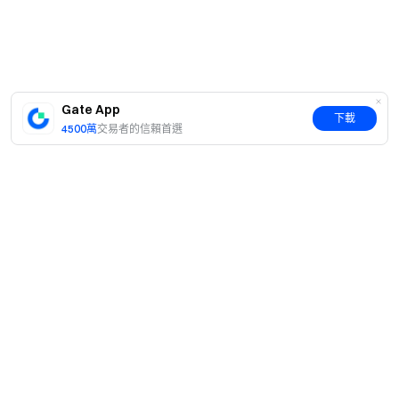
Gate App
下載
4500萬
交易者的信賴首選
簡介
關於我們
產品
職業機會
C2C
服務
新聞中心