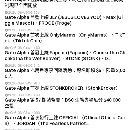
制現已全面開放
2026-08-05
1,753
Gate Alpha 首發上線 JLY (JESUS LOVES YOU)、Max (Gi
ggle Mascot)、FROGE (Froge)
2026-08-05
1,394
Gate Alpha 首次上線 OnlyMarms（OnlyMarms）、TikT
ok（Tiktok Coin）
2026-08-04
1,460
Gate Alpha 首發上線 Fapcoin (Fapcoin)、Chonketha (Ch
onketha the Wet Beaver)、STONK (STONK)、D...
2026-08-04
1,542
Gate Alpha 老用戶專享回歸活動：報名即領 $5，限量 2,00
0 人
2026-08-03
4,913
Gate Alpha 首發上線 STONKBROKER（StonkBroker）
2026-08-03
1,460
Gate Alpha 第 57 期熱幣賽：BSC 生態專場瓜分 $40,000
空投
2026-08-03
2,000
Gate Alpha 首次發行上線 OFFICIAL（Official Official Coi
n）、JORDAN（The Fearless Patriot...