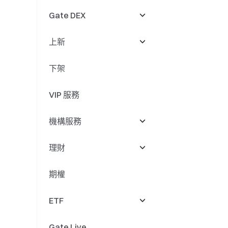
Gate DEX
上新
DEX 活動
下架
Swap
上新
VIP 服務
現貨上新
現貨上新
機構服務
現貨活動
合約上新
理財
Perps 上新
閃兌
交易/做市
期權
Perps 活動
借貸中心
理財
ETF
Gate Fun
餘幣寶
Gate Live
Meme Go
鏈上賺幣
上新