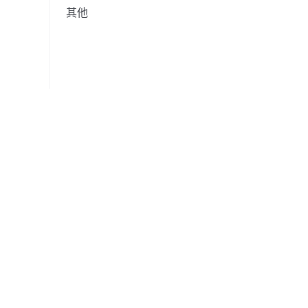
其他
引擎升級
系統更新
交易，隨時隨地
簡介
關於我們
職業機會
新聞中心
F1 紅牛車隊官方
用戶協議
掃碼下載 Gate App