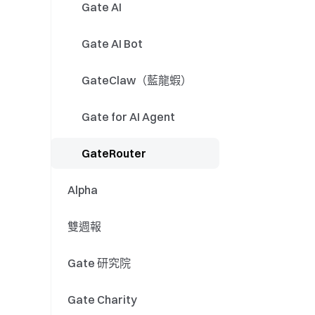
GT 活動
股票
Gate AI
現貨/合約
股票拆 / 合股
Gate AI Bot
事件合約
股票股息派發
GateClaw（藍龍蝦）
股票產品更新
Gate for AI Agent
股票活動
GateRouter
Alpha
雙週報
Gate 研究院
Gate Charity