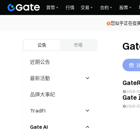
買幣
行情
交易
合約
股票
您似乎正在從
Gat
公告
市場
近期公告
註
最新活動
Gate
2026-0
品牌大事紀
最新活动
Gate
2026-0
TradFi
交易大賽
Gate AI
跟單活動
CFD