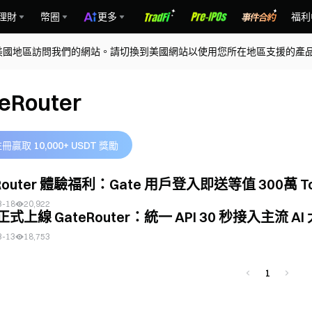
理財
幣圈
更多
福利
美國地區訪問我們的網站。請切換到美國網站以使用您所在地區支援的產
eRouter
冊贏取 10,000+ USDT 獎勵
Router 體驗福利：Gate 用戶登入即送等值 300萬 T
3-18
20,922
 正式上線 GateRouter：統一 API 30 秒接入主流
3-13
18,753
1