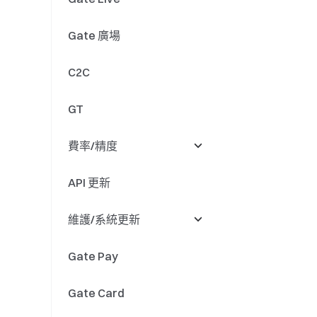
Gate 廣場
Gate Layer
抵押借幣
下架
C2C
持幣生息
資產合併
GT
槓桿無憂
活动
費率/精度
雙幣投資
其他
API 更新
定投理財
費率
維護/系統更新
量化基金
精度
Gate Pay
法幣理財
充值提現
Gate Card
代幣更名