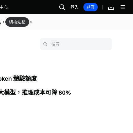
中心
登入
註冊
品。
切換站點
oken 體驗額度
 AI 大模型，推理成本可降 80%