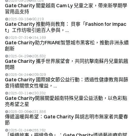
2025-09-29
85,026
Gate Charity 關愛越南 Cam Ly 兒童之家，帶來新學期學
習用品支持
2025-09-18
90,219
Gate Charity 推動時尚教育： 貝寧「Fashion for Impac
t」工作坊吸引逾百人參與，...
2025-07-31
154,169
Gate Charity助力FRIARE智慧城市黑客松，推動非洲永續
創新
2025-04-29
205,632
Gate Charity 攜手世界展望會，共同抗擊南蘇丹兒童飢餓
問題
2025-04-24
209,029
Gate Charity 國際婦女節公益行動：透過性健康教育與篩
查持續關懷女性權益，...
2025-03-11
230,332
Gate Charity開展關愛越南特殊兒童公益活動，以色彩點
亮希望之星
2025-03-06
231,856
傳遞溫暖與希望：Gate Charity 與胡志明市無家者共慶春
節
2025-01-24
255,762
「編織故事，描繪角色」：Gate Charity透過藝術療愈賦