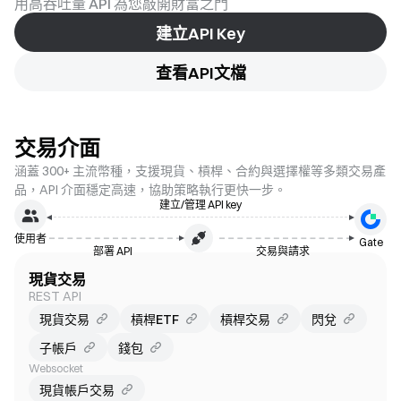
用高吞吐量 API 為您敲開財富之門
建立API Key
查看API文檔
交易介面
涵蓋 300+ 主流幣種，支援現貨、槓桿、合約與選擇權等多類交易產
品，API 介面穩定高速，協助策略執行更快一步。
建立/管理 API key
使用者
Gate
部署 API
交易與請求
現貨交易
REST API
現貨交易
槓桿ETF
槓桿交易
閃兌
子帳戶
錢包
Websocket
現貨帳戶交易