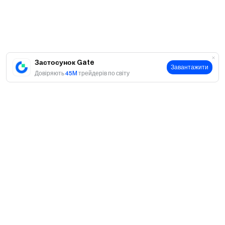
У разі будь-яких розбіжностей між перекладеною
версією та англійською версією перевага надається
англійській версії.
Gate залишає за собою право остаточного
Застосунок Gate
тлумачення цієї події.
Завантажити
Довіряють
45M
трейдерів по світу
Користувачі з Великої Британії та інших
обмежених регіонів можуть не мати доступу до
частини або всіх сервісів (включно з участю у цій
події, іграх чи змаганнях). Детальніше про обмежені
регіони дивіться
Угода користувача
.
Попередження про ризики: На торгівлю
криптовалютами впливають різні фактори, включно з
ринковими умовами та політикою. Ринок дуже
Про
волатильний, цінові коливання непередбачувані.
Про нас
Будь ласка, врахуйте ризики та торгуйте обережно.
Продукти
Ознайомтеся з
інструкцією з торгівлі ф’ючерсами.
Кар'єра
P2P