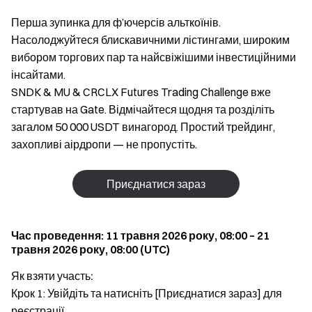
Перша зупинка для ф’ючерсів альткоїнів.
Насолоджуйтеся блискавичними лістингами, широким
вибором торгових пар та найсвіжішими інвестиційними
інсайтами.
SNDK & MU & CRCLX Futures Trading Challenge вже
стартував на Gate. Відмічайтеся щодня та розділіть
загалом 50 000 USDT винагород. Простий трейдинг,
захопливі аірдропи — не пропустіть.
Приєднатися зараз
Час проведення: 11 травня 2026 року, 08:00 – 21
травня 2026 року, 08:00 (UTC)
Як взяти участь:
Крок 1: Увійдіть та натисніть [Приєднатися зараз] для
реєстрації