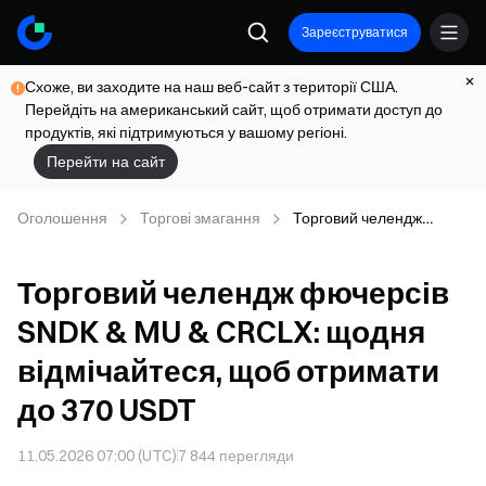
Зареєструватися
Схоже, ви заходите на наш веб-сайт з території США.
Перейдіть на американський сайт, щоб отримати доступ до
продуктів, які підтримуються у вашому регіоні.
Перейти на сайт
Оголошення
Торгові змагання
Торговий челендж
фючерсів SNDK & MU &
CRCLX: щодня
Торговий челендж фючерсів
відмічайтеся, щоб
отримати до 370 USDT
SNDK & MU & CRCLX: щодня
відмічайтеся, щоб отримати
до 370 USDT
11.05.2026 07:00 (UTC)
7 844
перегляди