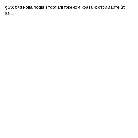
депозити. Внутрішні перекази не враховуються.
gStocks нова подія з торгівлі токеном, фаза 4: отримайте $5
SN...
Винагороди за подією будуть нараховані у вигляді
ваучерів на позицію; всі винагороди будуть
зараховані на акаунти користувачів протягом 14
робочих днів після завершення події.
Користувачі можуть брати участь у інших
аналогічних подіях Gate, але отримають лише одну
винагороду з активностей.
Масова реєстрація фейкових акаунтів, маніпуляції
обсягом, самостійна торгівля та інші шахрайські дії
суворо заборонені. Кілька акаунтів одного
верифікованого користувача розглядаються як один
акаунт. Субакаунти не допускаються до участі.
Маркетмейкери, юридичні особи, установи та
партнерські акаунти не можуть брати участь у цій
події.