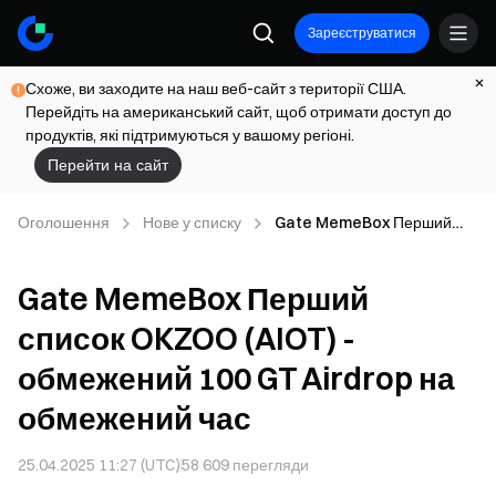
Зареєструватися
Схоже, ви заходите на наш веб-сайт з території США.
Перейдіть на американський сайт, щоб отримати доступ до
продуктів, які підтримуються у вашому регіоні.
Перейти на сайт
Оголошення
Нове у списку
Gate MemeBox Перший
список OKZOO (AIOT) -
обмежений 100 GT Airdrop
Gate MemeBox Перший
на обмежений час
список OKZOO (AIOT) -
обмежений 100 GT Airdrop на
обмежений час
25.04.2025 11:27 (UTC)
58 609
перегляди