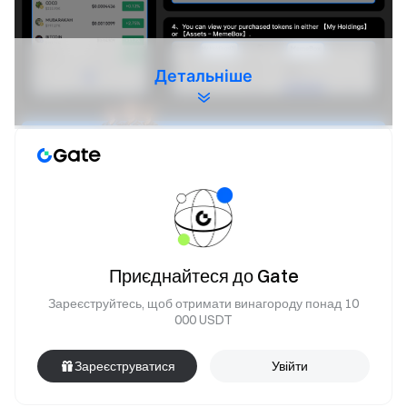
Детальніше
Вступ до проекту:
ReelDAO - це децентралізована
платформа коротких драм, що глибоко інтегрує
технологію генеративного штучного інтелекту з
Приєднайтеся до Gate
концепціями Web3. Вона має на меті надати
Зареєструйтесь, щоб отримати винагороду понад 10
справедливе, прозоре та дуже ефективне середовище
000 USDT
для творців, глядачів та інвесторів по всьому світу. За
допомогою ReelDAO творці можуть більш ефективно та
Зареєструватися
Увійти
доступно завершувати весь творчий процес від
генерації до відеопродукції. Глядачі можуть