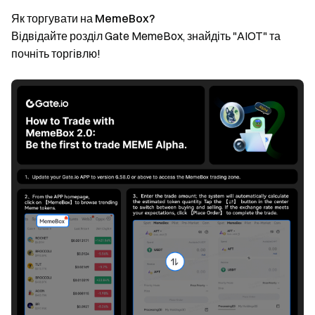
Як торгувати на MemeBox?
Відвідайте розділ Gate MemeBox, знайдіть "AIOT" та
почніть торгівлю!