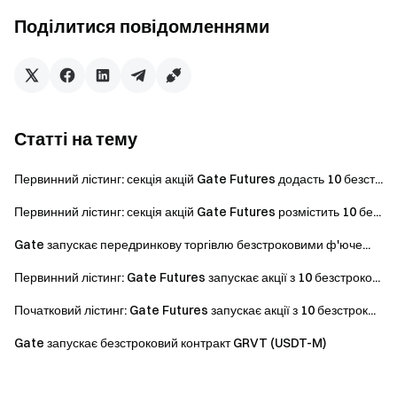
розблокувати преміальний контент за допомогою
Поділитися повідомленнями
токенів $RDO та насолоджуватися ексклюзивними
серіями та інтерактивними сюжетами. Інвестори можуть
застейкати токени та брати участь у управлінні
платформою, щоб поділитися у зростанні еко.
Статті на тему
Ланцюг
: BNB Ланцюг
Адреса контракту
:
Первинний лістинг: секція акцій Gate Futures додасть 10 безст...
0xC70b4E2F16f45b196Ea782773E78a393CADB2911
Первинний лістинг: секція акцій Gate Futures розмістить 10 бе...
Важливі нотатки:
Gate запускає передринкову торгівлю безстроковими ф'юче...
Усі учасники повинні дотримуватися умов та
Первинний лістинг: Gate Futures запускає акції з 10 безстроко...
положень Gate, дотримуватися чинних законів та
нормативних актів, а також пройти верифікацію
Початковий лістинг: Gate Futures запускає акції з 10 безстрок...
особи, щоб отримати винагороди.
Gate запускає безстроковий контракт GRVT (USDT-M)
Об'єм торгів = сума покупки + сума продажу.
Винагороди будуть розподілені протягом 14