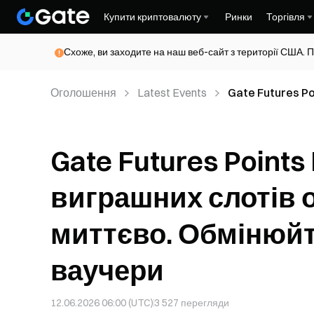
Купити криптовалюту
Ринки
Торгівля
Схоже, ви заходите на наш веб-сайт з території США. П
Оголошення
Latest Events
Gate Futures Poi
отримують 3 GT 
Gate Futures Points 
виграшних слотів 
миттєво. Обмінюйте
ваучери
12.06.2026 06:00 (UTC)
3 527
перегляди