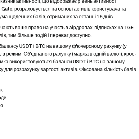
казник активності, що відображає рівень активності
 Gate, розраховується на основі активів користувача та
ума щоденних балів, отриманих за останні 15 днів.
ають ваше право на участь в аірдропах, підписках на TGE
лів, тим більше подій і переваг доступно.
 балансу USDT і BTC на вашому ф'ючерсному рахунку (у
в режимі Об'єднаного рахунку (маржа в одній валюті, крос-
імка використовуються баланси USDT і BTC на вашому
для розрахунку вартості активів. Фіксована кількість балів
ок
оди
во