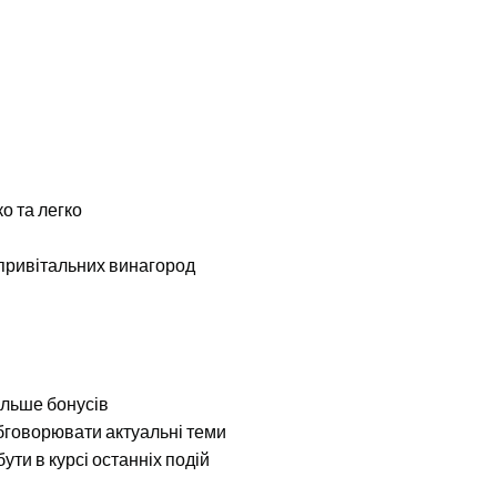
о та легко
 привітальних винагород
ільше бонусів
обговорювати актуальні теми
бути в курсі останніх подій