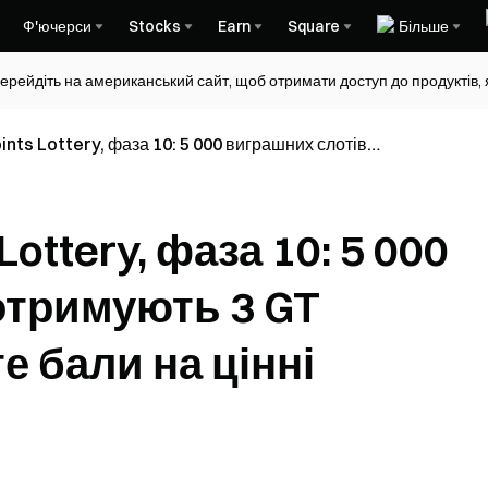
Ф'ючерси
Stocks
Earn
Square
Більше
ерейдіть на американський сайт, щоб отримати доступ до продуктів, я
nts Lottery, фаза 10: 5 000 виграшних слотів
миттєво. Обмінюйте бали на цінні ваучери
Lottery, фаза 10: 5 000
отримують 3 GT
 бали на цінні