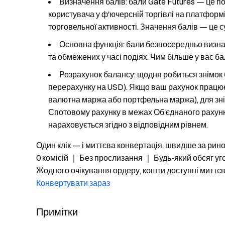
Визначення балів: бали Gate Futures — це по
користувача у ф'ючерсній торгівлі на платформі
торговельної активності. Значення балів — це с
Основна функція: бали безпосередньо визнач
та обмежених у часі подіях. Чим більше у вас ба
Розрахунок балансу: щодня робиться знімок
перерахунку на USD). Якщо ваш рахунок працює 
валютна маржа або портфельна маржа), для зн
Спотовому рахунку в межах Об'єднаного рахунку 
нараховується згідно з відповідним рівнем.
Один клік — і миттєва конвертація, швидше за рин
0 комісій ｜ Без прослизання ｜ Будь-який обсяг уг
Жодного очікування ордеру, кошти доступні миттє
Конвертувати зараз
Примітки