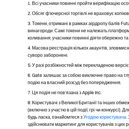
Всі учасники повинні пройти верифікацію ос
Обсяг ф'ючерсної торгівлі не враховує копіюв
Токени, отримані в рамках аірдропу балів F
винагороди. Самі токени не належать платформі.
коливання; учасники повинні діяти обережно та
Масова реєстрація кількох акаунтів, зловмисн
суворо заборонені.
У разі розбіжностей між перекладеною версіє
Gate залишає за собою виключне право на тлу
подію на власний розсуд без попередження.
Ця подія не пов’язана з Apple Inc.
Користувачі з Великої Британії та інших обмеж
(включно з участю в цій події, грі чи конкурсі).
будь ласка, ознайомтеся з
Угодою користувача.
здійснювати маркетинг для користувачів з цих ре