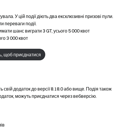
увала. У цій події діють два ексклюзивні призові пули.
и переваги події.
имати шанс виграти 3 GT, усього 5 000 квот
го 3 000 квот
ь, щоб приєднатися
ть свій додаток до версії 8.18.0 або вище. Подія також
 додаток, можуть приєднатися через вебверсію.
лів