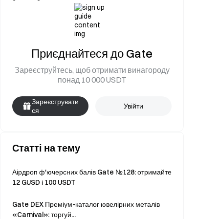
Приєднайтеся до Gate
Зареєструйтесь, щоб отримати винагороду
понад 10 000 USDT
Зареєструвати
Увійти
ся
Статті на тему
Аірдроп ф'ючерсних балів Gate №128: отримайте
12 GUSD і 100 USDT
Gate DEX Преміум-каталог ювелірних металів
«Carnival»: торгуй...