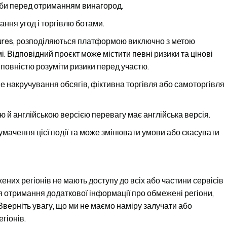
оби перед отриманням винагород.
ання угод і торгівлю ботами.
utures, розподіляються платформою виключно з метою
 Відповідний проєкт може містити певні ризики та цінові
 повністю розуміти ризики перед участю.
е накручування обсягів, фіктивна торгівля або самоторгівля
ю й англійською версією перевагу має англійська версія.
мачення цієї події та може змінювати умови або скасувати
ених регіонів не мають доступу до всіх або частини сервісів
 Для отримання додаткової інформації про обмежені регіони,
Зверніть увагу, що ми не маємо наміру залучати або
гіонів.