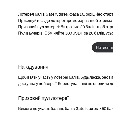
Лотерея балів Gate futures, фаза 10, офіційно старт
Приєднуйтесь до лотереї прямо зараз, щоб отримат
Призовий пул лотереї:
Витратьте 20 балів, щоб отр
Пул ваучерів:
Обміняйте 100 USDT за 20 балів, усьо
Натисніт
Нагадування
Щоб взяти участь у лотереї балів, будь ласка, онові
доступна у вебверсії. Користувачі, які не оновили
Призовий пул лотереї
Вимоги до участі: баланс балів Gate futures ≥ 50 ба