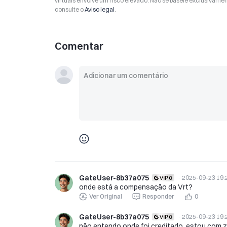
virtuais envolve um risco elevado. Não se baseie exclusivame
consulte o
Aviso legal
.
Comentar
GateUser-8b37a075
·
2025-09-23 19:
onde está a compensação da Vrt?
Ver Original
Responder
0
GateUser-8b37a075
·
2025-09-23 19:
não entendo onde foi creditado, estou com 