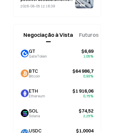
de ações à medida que o
2026-08-05 12:16:39
preço das ações sobe;
executivo diz que «não é
impossível»
Negociação à Vista
Futuros
Novo
GT
$6,69
GateToken
1,05%
BTC
$64 986,7
Bitcoin
0,93%
ETH
$1 916,06
Ethereum
0,75%
SOL
$74,52
Solana
2,25%
USDC
$1,0004