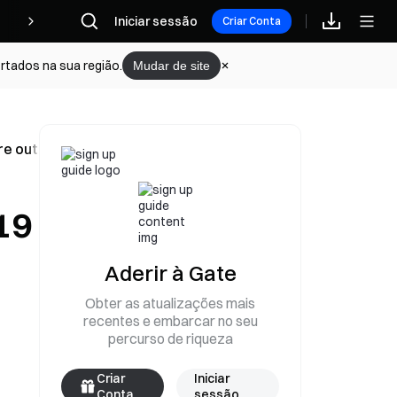
Iniciar sessão
Recompensas
Criar Conta
rtados na sua região.
Mudar de site
re outros.
19
Aderir à Gate
Obter as atualizações mais
recentes e embarcar no seu
percurso de riqueza
Criar
Iniciar
Conta
sessão