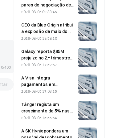
,
pares de negociação de
bStocks às 20:00 (UTC+8),
2026-08-05 02:33:45
com comissões de maker
a 0.
CEO da Blue Origin atribui
a explosão de maio do
New Glenn à falha de uma
2026-08-05 18:58:10
válvula do motor BE-4
Galaxy reporta $85M
prejuízo no 2.º trimestre
de 2026; receitas ficam
2026-08-05 17:52:57
0/400
300 milhões de dólares
abaixo do esperado,
A Visa integra
ações caem 7,23%
tar
pagamentos em
stablecoins no Visa Direct
2026-08-05 17:03:15
através de uma parceria
com a Zero Hash
Tânger regista um
crescimento de 5% nas
vendas, impulsionado pelo
2026-08-05 15:55:54
turismo associado ao
Campeonato do Mundo
A SK Hynix pondera um
em junho e julho.
possível desdobramento