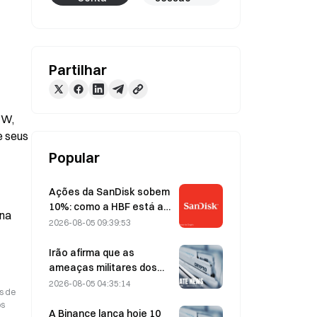
Partilhar
W, 
 seus 
Popular
Ações da SanDisk sobem
10%: como a HBF está a
na 
iniciar um novo ciclo de
2026-08-05 09:39:53
armazenamento para IA e
poderão os resultados
Irão afirma que as
financeiros validar a tese
ameaças militares dos
de crescimento?
EUA atrasam o acordo
2026-08-05 04:35:14
s de
com Omã sobre o Estreito
os
de Ormuz, em 5 de agosto
A Binance lança hoje 10