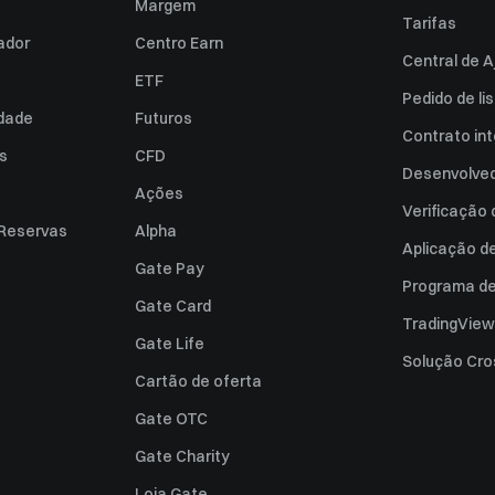
Margem
Tarifas
zador
Centro Earn
Central de A
ETF
Pedido de l
idade
Futuros
Contrato int
es
CFD
Desenvolved
Ações
Verificação
 Reservas
Alpha
Aplicação d
Gate Pay
Programa de 
Gate Card
TradingView
Gate Life
Solução Cro
Cartão de oferta
Gate OTC
Gate Charity
Loja Gate