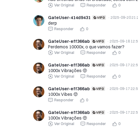
Ver Original
Responder
0
GateUser-414d9431
·
2025-09-20 21:
derp
Responder
0
GateUser-eff366ab
·
2025-09-18 12:
Perdemos 10000x, o que vamos fazer?
Ver Original
Responder
0
GateUser-eff366ab
·
2025-09-17 22:
1000x Vibrações 🤑
Ver Original
Responder
0
GateUser-eff366ab
·
2025-09-17 22:
1000x Vibes 🤑
Responder
0
GateUser-eff366ab
·
2025-09-17 22:
1000x Vibrações 🤑
Ver Original
Responder
0