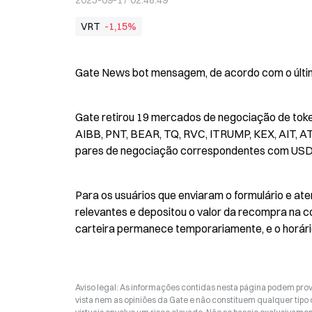
2025-09-17 02:48:49
VRT
-1,15%
Gate News bot mensagem, de acordo com o últi
Gate retirou 19 mercados de negociação de tok
AIBB, PNT, BEAR, TQ, RVC, ITRUMP, KEX, AIT, A
pares de negociação correspondentes com USD
Para os usuários que enviaram o formulário e at
relevantes e depositou o valor da recompra na c
carteira permanece temporariamente, e o horár
Aviso legal: As informações contidas nesta página podem prov
vista nem as opiniões da Gate e não constituem qualquer tipo