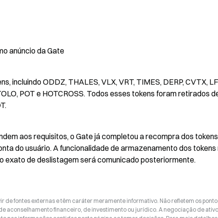
mo anúncio da Gate
ens, incluindo ODDZ, THALES, VLX, VRT, TIMES, DERP, CVTX, LF
TOLO, POT e HOTCROSS. Todos esses tokens foram retirados de
T.
endem aos requisitos, o Gate já completou a recompra dos tokens 
onta do usuário. A funcionalidade de armazenamento dos tokens 
io exato de deslistagem será comunicado posteriormente.
ir de fontes externas e têm caráter meramente informativo. Não refletem os ponto
 de aconselhamento financeiro, de investimento ou jurídico. A negociação de ativ