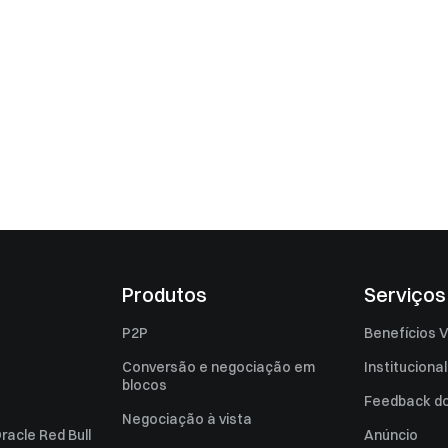
Produtos
Serviços
P2P
Benefícios V
Conversão e negociação em
Institucional
blocos
Feedback do 
Negociação à vista
racle Red Bull
Anúncio