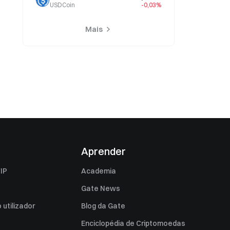
USDCoin
-0,03%
Mais
Aprender
IP
Academia
Gate News
utilizador
Blog da Gate
Enciclopédia de Criptomoedas