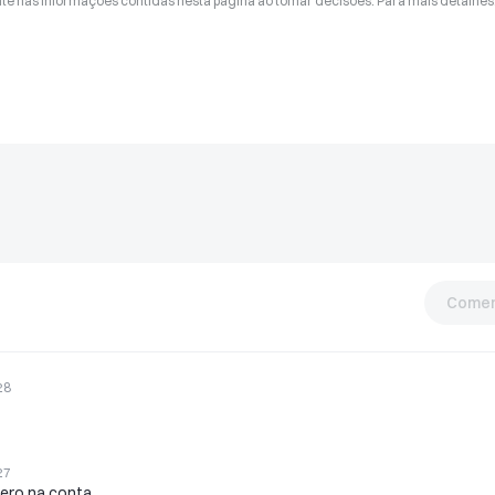
nte nas informações contidas nesta página ao tomar decisões. Para mais detalhes
Comen
28
27
zero na conta