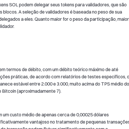
kens SOL podem delegar seus tokens para validadores, que são
os blocos. A seleção de validadores é baseada no peso de sua
delegados a eles. Quanto maior for o peso da participação, maior
lidador.
m termos de débito, com um débito teórico máximo de até
ões práticas, de acordo com relatórios de testes específicos, 
nece estável entre 2.000 e 3.000, muito acima do TPS médio d
 Bitcoin (aproximadamente 7).
om um custo médio de apenas cerca de 0,00025 dólares
ificativamente vantajoso no tratamento de pequenas transações
e transação podem flutuar significativamente com o