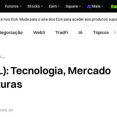
Futuros
Stocks
Earn
Square
Mais
te nos EUA. Mude para o site dos EUA para aceder aos produtos supo
Negociação
Web3
TradFi
IA
Tópicos
:
do e
L): Tecnologia, Mercado
ras
turas
tura
:
1m