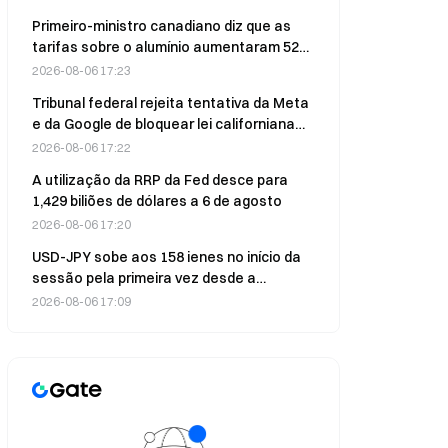
Primeiro-ministro canadiano diz que as
tarifas sobre o alumínio aumentaram 52%
no último ano e abre a porta a um acordo
2026-08-06 17:23
comercial com Trump
Tribunal federal rejeita tentativa da Meta
e da Google de bloquear lei californiana
destinada a combater a dependência das
2026-08-06 17:22
redes sociais entre adolescentes
A utilização da RRP da Fed desce para
1,429 biliões de dólares a 6 de agosto
2026-08-06 17:20
USD-JPY sobe aos 158 ienes no início da
sessão pela primeira vez desde a
intervenção dos EUA e do Japão,
2026-08-06 17:09
prolongando a série de ganhos de 4 dias