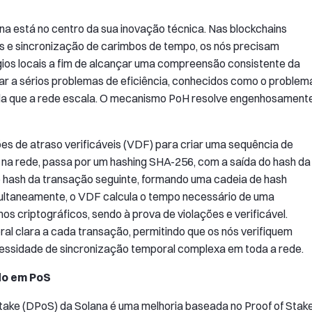
a está no centro da sua inovação técnica. Nas blockchains
es e sincronização de carimbos de tempo, os nós precisam
ios locais a fim de alcançar uma compreensão consistente da
ar a sérios problemas de eficiência, conhecidos como o problem
da que a rede escala. O mecanismo PoH resolve engenhosament
ões de atraso verificáveis (VDF) para criar uma sequência de
 na rede, passa por um hashing SHA-256, com a saída do hash da
o hash da transação seguinte, formando uma cadeia de hash
multaneamente, o VDF calcula o tempo necessário de uma
s criptográficos, sendo à prova de violações e verificável.
al clara a cada transação, permitindo que os nós verifiquem
ssidade de sincronização temporal complexa em toda a rede.
do em PoS
ake (DPoS) da Solana é uma melhoria baseada no Proof of Stak