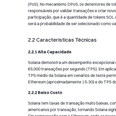
(PoS). No mecanismo DPoS, os detentores de to
responsáveis por validar transações e criar nov
participação, que é a quantidade de tokens SOL 
será a probabilidade de ser selecionado como va
2.2 Características Técnicas
2.2.1 Alta Capacidade
Solana demonstra um desempenho excepcional e
65.000 transações por segundo (TPS). Em aplicaç
TPS médio da Solana em cenários de teste perma
Ethereum (aproximadamente 15-30) e do TPS do
2.2.2 Baixo Custo
Solana tem taxas de transação muito baixas, c
americanos por transação, tornando Solana sign
Em comparação com o Ethereum, onde as taxas d