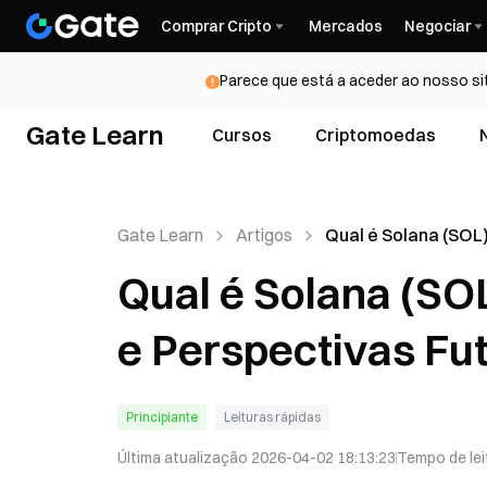
Comprar Cripto
Mercados
Negociar
Parece que está a aceder ao nosso si
Gate Learn
Cursos
Criptomoedas
Gate Learn
Artigos
Qual é Solana (SOL)
Tecnologia, Merca
Qual é Solana (SO
Perspectivas Futu
e Perspectivas Fu
Principiante
Leituras rápidas
Última atualização
2026-04-02 18:13:23
Tempo de lei