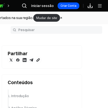
Iniciar sessão
Recompensas
Criar Conta
rtados na sua região.
Mudar de site
Glossário
Partilhar
Conteúdos
1. Introdução