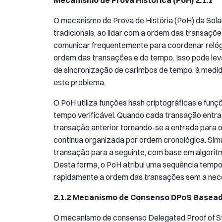
O mecanismo de Prova de História (PoH) da Solan
tradicionais, ao lidar com a ordem das transaçõ
comunicar frequentemente para coordenar relóg
ordem das transações e do tempo. Isso pode lev
de sincronização de carimbos de tempo, à medi
este problema.
O PoH utiliza funções hash criptográficas e funç
tempo verificável. Quando cada transação entra
transação anterior tornando-se a entrada para 
contínua organizada por ordem cronológica. Si
transação para a seguinte, com base em algoritmo
Desta forma, o PoH atribui uma sequência tempor
rapidamente a ordem das transações sem a nece
2.1.2 Mecanismo de Consenso DPoS Basea
O mecanismo de consenso Delegated Proof of St