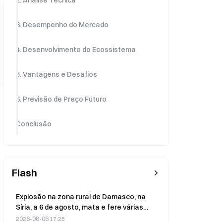
2. Análise Técnica
3. Desempenho do Mercado
4. Desenvolvimento do Ecossistema
5. Vantagens e Desafios
6. Previsão de Preço Futuro
Conclusão
Flash
Explosão na zona rural de Damasco, na
Síria, a 6 de agosto, mata e fere várias
pessoas
2026-08-06 17:25