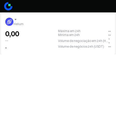
Helium
Máxima em 24h
--
0,00
Mínima em 24h
--
-
--
Volume de negociação em 24h (HNT)
-
Volume de negócios 24h (USDT)
--
-