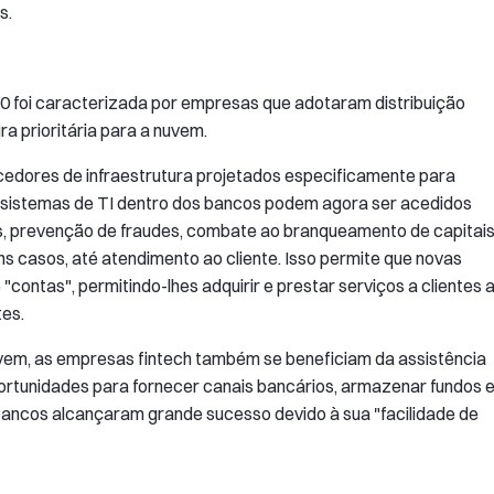
s.
10 foi caracterizada por empresas que adotaram distribuição
ura prioritária para a nuvem.
cedores de infraestrutura projetados especificamente para
 sistemas de TI dentro dos bancos podem agora ser acedidos
ntes, prevenção de fraudes, combate ao branqueamento de capitai
ns casos, até atendimento ao cliente. Isso permite que novas
contas", permitindo-lhes adquirir e prestar serviços a clientes 
tes.
vem, as empresas fintech também se beneficiam da assistência
rtunidades para fornecer canais bancários, armazenar fundos 
bancos alcançaram grande sucesso devido à sua "facilidade de