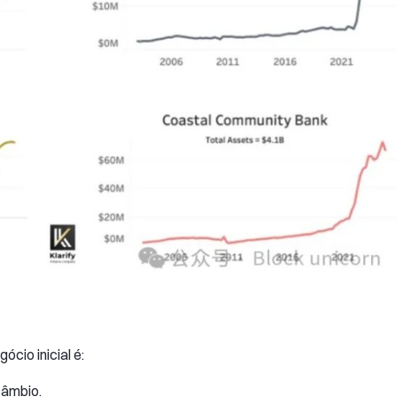
cio inicial é:
câmbio.