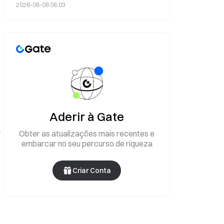
invertendo a queda anterior
2026-08-06 08:03
s
Aderir à Gate
a
Obter as atualizações mais recentes e
embarcar no seu percurso de riqueza
Criar Conta
e