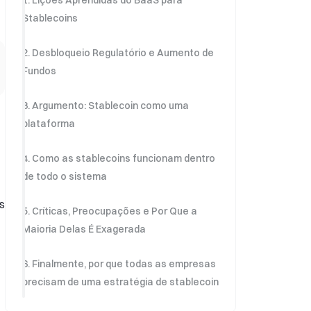
1. Lições Aprendidas do BaaS para
Stablecoins
2. Desbloqueio Regulatório e Aumento de
Fundos
3. Argumento: Stablecoin como uma
plataforma
4. Como as stablecoins funcionam dentro
de todo o sistema
s
5. Críticas, Preocupações e Por Que a
Maioria Delas É Exagerada
6. Finalmente, por que todas as empresas
precisam de uma estratégia de stablecoin