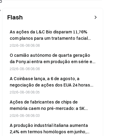
o
,
.
Flash
As ações da L&C Bio disparam 11,76%
com planos para um tratamento facial
com Ozempic
2026-08-06 08:06
O camião autónomo de quarta geração
da Pony.ai entra em produção em série e
visa colocar entre 500 e 1 000 unidades
2026-08-06 08:06
em circulação no prazo de 2–3 anos
A Coinbase lança, a 6 de agosto, a
negociação de ações dos EUA 24 horas
por dia, 5 dias por semana, para
2026-08-06 08:05
utilizadores no Reino Unido, com quase 4
Ações de fabricantes de chips de
000 ações e um montante mínimo de 1
memória caem no pré-mercado: a SK
GBP
Hynix recua mais de 5% e a Western
2026-08-06 08:03
Digital quase 12%
A produção industrial italiana aumenta
2,4% em termos homólogos em junho,