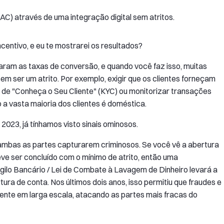
CAC) através de uma integração digital sem atritos.
entivo, e eu te mostrarei os resultados?
aram as taxas de conversão, e quando você faz isso, muitas
m ser um atrito. Por exemplo, exigir que os clientes forneçam
 de "Conheça o Seu Cliente" (KYC) ou monitorizar transações
o a vasta maioria dos clientes é doméstica.
023, já tínhamos visto sinais ominosos.
ambas as partes capturarem criminosos. Se você vê a abertura
e ser concluído com o mínimo de atrito, então uma
igilo Bancário / Lei de Combate à Lavagem de Dinheiro levará a
ra de conta. Nos últimos dois anos, isso permitiu que fraudes e
nte em larga escala, atacando as partes mais fracas do