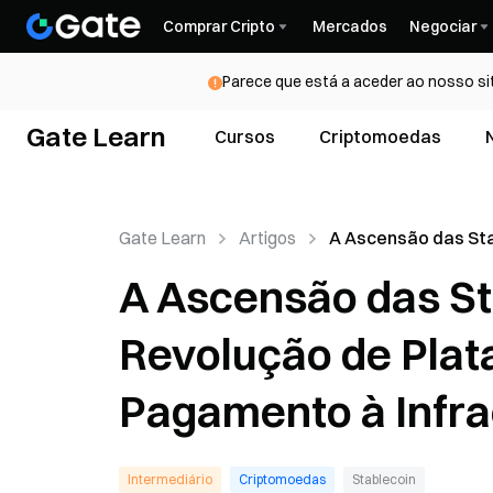
Comprar Cripto
Mercados
Negociar
Parece que está a aceder ao nosso si
Gate Learn
Cursos
Criptomoedas
Gate Learn
Artigos
A Ascensão das St
Uma Revolução de
A Ascensão das S
Plataforma de Tril
Pagamento à Infra
Revolução de Plat
Financeira
Pagamento à Infra
Intermediário
Criptomoedas
Stablecoin