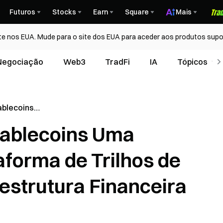
Futuros
Stocks
Earn
Square
Mais
te nos EUA. Mude para o site dos EUA para aceder aos produtos supo
Negociação
Web3
TradFi
IA
Tópicos
ablecoins
tablecoins Uma
hos de
estrutura
aforma de Trilhos de
estrutura Financeira