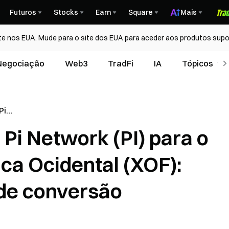
Futuros
Stocks
Earn
Square
Mais
te nos EUA. Mude para o site dos EUA para aceder aos produtos supo
Negociação
Web3
TradFi
IA
Tópicos
Pi
o Franco
Pi Network (PI) para o
ental
 Guia de
ca Ocidental (XOF):
 de conversão