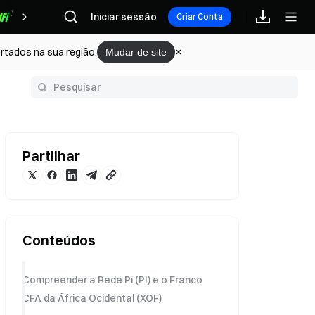
Iniciar sessão
Recompensas
Criar Conta
rtados na sua região.
Mudar de site
Glossário
Partilhar
Conteúdos
Compreender a Rede Pi (PI) e o Franco
CFA da África Ocidental (XOF)