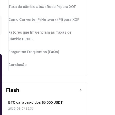
Taxa de câmbio atual: Rede Pi para XOF
Como Converter Pi Network (PI) para XOF
Fatores que Influenciam as Taxas de
Câmbio PI/XOF
Perguntas Frequentes (FAQs)
Conclusão
Flash
BTC cai abaixo dos 65 000 USDT
2026-08-07 19:37