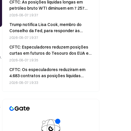
CFTC: As posições líquidas longas em
petróleo bruto WTI diminuem em 7 257
contratos na semana de 4 de agosto
2026-08-07 19:37
Trump notifica Lisa Cook, membro do
Conselho da Fed, para responder às
alegações no prazo de três semanas, a
2026-08-07 19:37
contar de 7 de agosto.
CFTC: Especuladores reduzem posições
curtas em futuros do Tesouro dos EUA em
.
41 225 contratos em 4 de agosto
2026-08-07 19:35
CFTC: Os especuladores reduziram em
4.683 contratos as posições líquidas
longas em petróleo bruto WTI, para
2026-08-07 19:33
101.824, na semana terminada a 4 de
agosto.
a