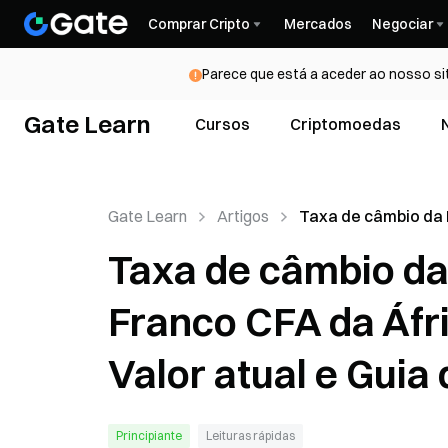
Comprar Cripto
Mercados
Negociar
Parece que está a aceder ao nosso si
Gate Learn
Cursos
Criptomoedas
Gate Learn
Artigos
Taxa de câmbio da 
Network (PI) para 
Taxa de câmbio da 
CFA da África Ocid
(XOF): Valor atual e
Franco CFA da Áfri
conversão
Valor atual e Guia
Principiante
Leituras rápidas