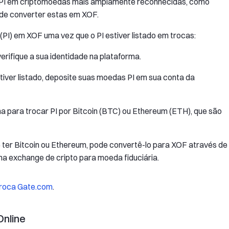
s PI em criptomoedas mais amplamente reconhecidas, como
pode converter estas em XOF.
(PI) em XOF uma vez que o PI estiver listado em trocas:
erifique a sua identidade na plataforma.
tiver listado, deposite suas moedas PI em sua conta da
a para trocar PI por Bitcoin (BTC) ou Ethereum (ETH), que são
ter Bitcoin ou Ethereum, pode convertê-lo para XOF através de
a exchange de cripto para moeda fiduciária.
roca Gate.com
.
nline