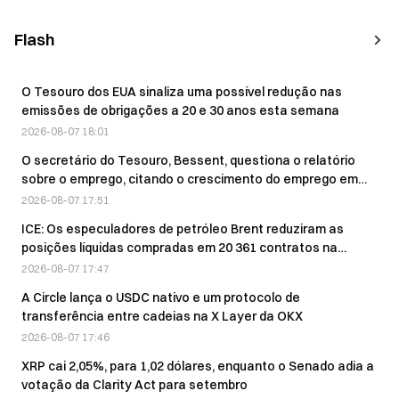
Flash
O Tesouro dos EUA sinaliza uma possível redução nas
emissões de obrigações a 20 e 30 anos esta semana
2026-08-07 18:01
O secretário do Tesouro, Bessent, questiona o relatório
sobre o emprego, citando o crescimento do emprego em
julho e a robustez da produtividade
2026-08-07 17:51
ICE: Os especuladores de petróleo Brent reduziram as
posições líquidas compradas em 20 361 contratos na
semana terminada a 4 de agosto.
2026-08-07 17:47
A Circle lança o USDC nativo e um protocolo de
transferência entre cadeias na X Layer da OKX
2026-08-07 17:46
XRP cai 2,05%, para 1,02 dólares, enquanto o Senado adia a
votação da Clarity Act para setembro