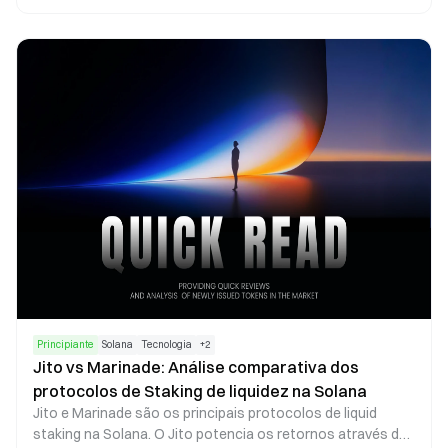
mecanismos de incentivo, o Morpho assegura o
alinhamento entre a atividade dos utilizadores, o
crescimento do protocolo e a autoridade de governança,
promovendo um modelo de valor sustentável no
ecossistema descentralizado de empréstimos.
Principiante
Solana
Tecnologia
+
2
Jito vs Marinade: Análise comparativa dos
protocolos de Staking de liquidez na Solana
Jito e Marinade são os principais protocolos de liquid
staking na Solana. O Jito potencia os retornos através do