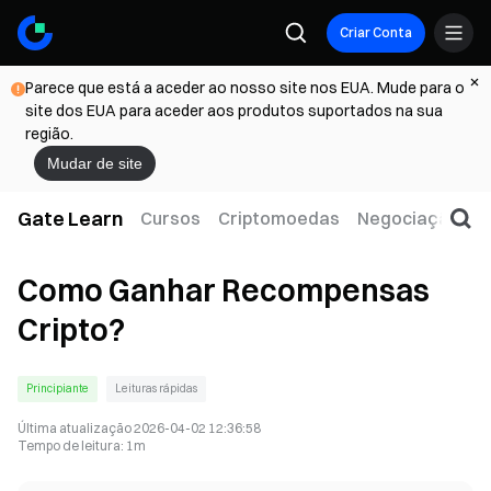
Criar Conta
Parece que está a aceder ao nosso site nos EUA. Mude para o
site dos EUA para aceder aos produtos suportados na sua
região.
Mudar de site
Gate Learn
Cursos
Criptomoedas
Negociação
W
Como Ganhar Recompensas
Cripto?
Principiante
Leituras rápidas
Última atualização
2026-04-02 12:36:58
Tempo de leitura
:
1m