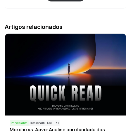
Artigos relacionados
Principiante
Blockchain
DeFi
+
1
Morpho vs. Aave: Análise aprofundada das