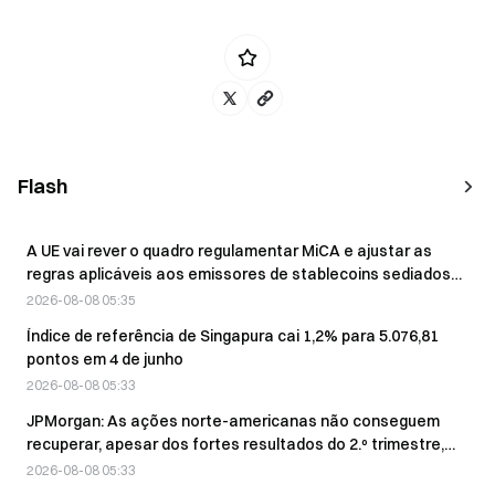
Flash
A UE vai rever o quadro regulamentar MiCA e ajustar as
regras aplicáveis aos emissores de stablecoins sediados
fora da UE.
2026-08-08 05:35
Índice de referência de Singapura cai 1,2% para 5.076,81
pontos em 4 de junho
2026-08-08 05:33
JPMorgan: As ações norte-americanas não conseguem
recuperar, apesar dos fortes resultados do 2.º trimestre,
enquanto os investidores estão atentos às despesas de
2026-08-08 05:33
capital