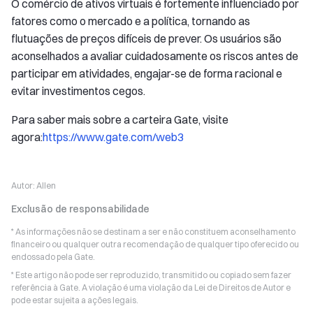
O comércio de ativos virtuais é fortemente influenciado por
fatores como o mercado e a política, tornando as
flutuações de preços difíceis de prever. Os usuários são
aconselhados a avaliar cuidadosamente os riscos antes de
participar em atividades, engajar-se de forma racional e
evitar investimentos cegos.
Para saber mais sobre a carteira Gate, visite
agora:
https://www.gate.com/web3
Autor:
Allen
Exclusão de responsabilidade
* As informações não se destinam a ser e não constituem aconselhamento
financeiro ou qualquer outra recomendação de qualquer tipo oferecido ou
endossado pela Gate.
* Este artigo não pode ser reproduzido, transmitido ou copiado sem fazer
referência à Gate. A violação é uma violação da Lei de Direitos de Autor e
pode estar sujeita a ações legais.