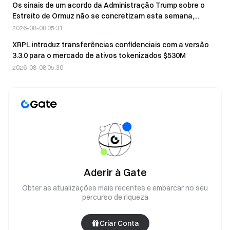
Os sinais de um acordo da Administração Trump sobre o
Estreito de Ormuz não se concretizam esta semana,
deixando os mercados apreensivos
2026-08-08 05:31
XRPL introduz transferências confidenciais com a versão
3.3.0 para o mercado de ativos tokenizados $530M
2026-08-08 05:30
Aderir à Gate
Obter as atualizações mais recentes e embarcar no seu
percurso de riqueza
Criar Conta