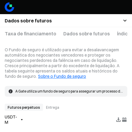
Dados sobre futuros
Taxa de financiamento
Dados sobre futuros
Índice
O Fundo de seguro é utilizado para evitar a desalavancagem
automática dos negociantes vencedores e proteger os
negociantes perdedores da falência em caso de liquidação.
Cresce principalmente a partir do excedente de liquidação. A
tabela seguinte apresenta os saldos atuais e históricos do
fundo de seguro.
Sobre o Fundo de seguro
A Gate utiliza um fundo de seguro para assegurar um processo de 
liquidação sem problemas. Quando a perda numa posição excede 
O fundo de seguro cresce principalmente a partir do excedente de 
a margem, o fundo de seguro será utilizado para cobrir a perda.
liquidação. Quando ocorre uma liquidação, a ordem é colocada 
ao preço de falência e correspondida no mercado. Se o preço de 
Futuros perpétuos
Entrega
preenchimento efetivo for melhor do que o preço de falência, o 
USDT-
excedente resultante vai para o fundo de seguro.
M