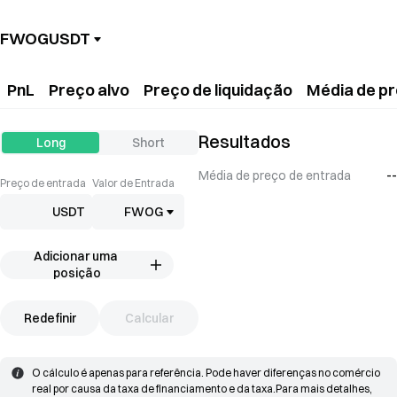
FWOGUSDT
PnL
Preço alvo
Preço de liquidação
Média de pr
Resultados
Long
Short
Média de preço de entrada
--
Preço de entrada
Valor de Entrada
USDT
FWOG
Adicionar uma 
posição
Redefinir
Calcular
O cálculo é apenas para referência. Pode haver diferenças no comércio 
real por causa da taxa de financiamento e da taxa.
Para mais detalhes, 