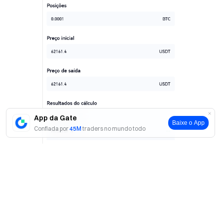
App da Gate
Baixe o App
Confiada por
45M
traders no mundo todo
Sim
Não
Perda de lucro
Na página da calculadora de futuros, clique em
“Lucro/Perda”, selecione “Longo/Curto”, insira a