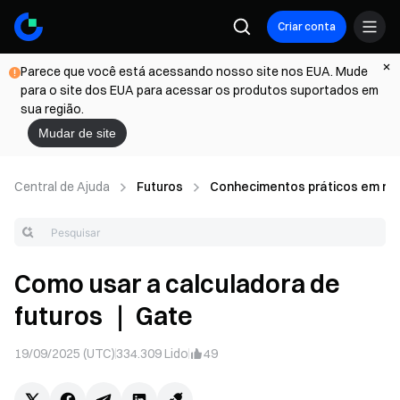
Criar conta
Parece que você está acessando nosso site nos EUA. Mude
para o site dos EUA para acessar os produtos suportados em
sua região.
Mudar de site
Central de Ajuda
Futuros
Conhecimentos práticos em ne
Como usar a calculadora de
futuros ｜ Gate
19/09/2025 (UTC)
334.309
Lido
49