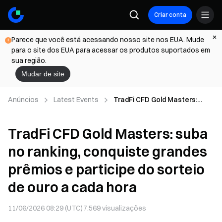
Criar conta
Parece que você está acessando nosso site nos EUA. Mude
para o site dos EUA para acessar os produtos suportados em
sua região.
Mudar de site
Anúncios
Latest Events
TradFi CFD Gold Masters:
suba no ranking, conquiste
grandes prêmios e participe
TradFi CFD Gold Masters: suba
do sorteio de ouro a cada
hora
no ranking, conquiste grandes
prêmios e participe do sorteio
de ouro a cada hora
11/06/2026 08:29 (UTC)
7.569
visualizações