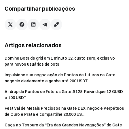
HOOD, etc.
Compartilhar publicações
NAS100, SPX500, HK50, JPN225,
Índices
UK100, etc.
Campanha 1: Presente de primeira negociação para
Artigos relacionados
novos usuários
Durante a campanha, usuários que abrirem uma posição
Domine Bots de grid em 1 minuto 12, custo zero, exclusivo
para novos usuários de bots
CFD pela primeira vez na seção CFD podem reivindicar o
presente de primeira negociação para novos usuários após
Impulsione sua negociação de Pontos de futuros na Gate:
completar a tarefa de primeira negociação CFD exigida.
negocie diariamente e ganhe até 200 USDT
Airdrop de Pontos de Futuros Gate #128: Reivindique 12 GUSD
Requisito
Recompensa
e 100 USDT
Festival de Metais Preciosos na Gate DEX: negocie Perpétuos
Abertura de posição CFD pela
Voucher de posição
de Ouro e Prata e compartilhe 20.000 US...
primeira vez ≥ 1.000 USDx
CFD de 200 USDx
Caça ao Tesouro da “Era das Grandes Navegações” do Gate