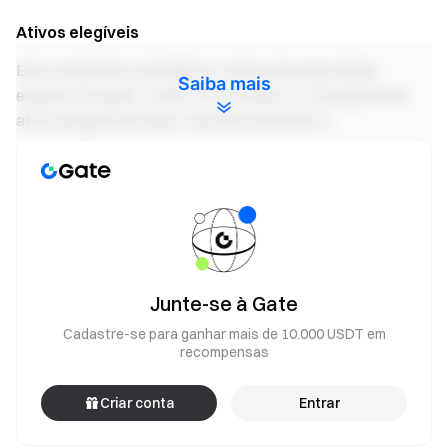
Ativos elegíveis
Esta campanha contabiliza o volume de negociação
Saiba mais
elegível da seção TradFi CFD da Gate. As categorias de
ativos elegíveis incluem, mas não se limitam a:
Categoria
Exemplos de ativos elegíveis
de ativo
Metais
XAU/USD, XAG/USD, XPD/USD, etc.
EURUSD, GBPUSD, USDJPY, AUDUSD,
Junte-se à Gate
Forex
etc.
Cadastre-se para ganhar mais de 10.000 USDT em
recompensas
XTI petróleo bruto, XBR petróleo
Commodities
Brent, XNG gás natural, etc.
Criar conta
Entrar
TSLA, NVDA, AAPL, MSTR, COIN,
Ações