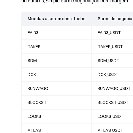
de Futuros, Simple Earn e negociação com margem.
Moedas a serem deslistadas
Pares de negocia
FAIR3
FAIR3_USDT
TAKER
TAKER_USDT
SDM
SDM_USDT
DCK
DCK_USDT
RUNWAGO
RUNWAGO_USDT
BLOCKST
BLOCKST_USDT
LOOKS
LOOKS_USDT
ATLAS
ATLAS_USDT