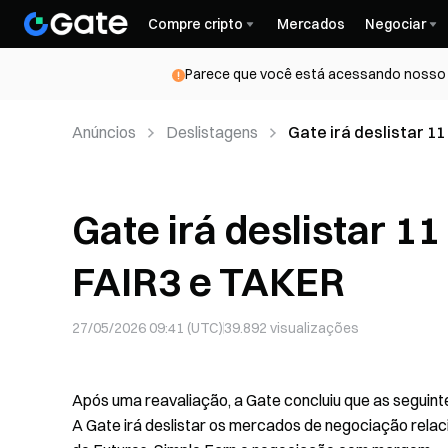
Compre cripto
Mercados
Negociar
Parece que você está acessando nosso s
Anúncios
Deslistagens
Gate irá deslistar 1
Gate irá deslistar 1
FAIR3 e TAKER
27/05/2026 09:41 (UTC)
39.892
visualizações
Após uma reavaliação, a Gate concluiu que as segui
A Gate irá deslistar os mercados de negociação relac