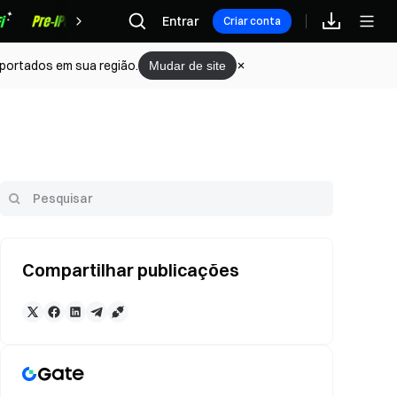
Recompensas
Entrar
Criar conta
portados em sua região.
Mudar de site
Compartilhar publicações