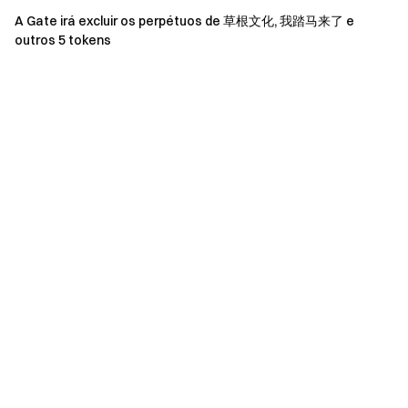
transferi-los para sua Gate Web3 Wallet para
A Gate irá excluir os perpétuos de
草根文化
, 我踏马来了 e
outros 5 tokens
armazenamento de ativos.
Etapas para transferir para a Web3:
Etapa 1: Selecione [Moedas Deslistadas] - [Saque on-
chain]
Etapa 2: Siga as instruções pop-up para sacar fundos
para sua Quick Wallet Web3 com um clique. Toque em
[Confirmar] para concluir a autorização e criar
automaticamente uma Quick Wallet. Insira o valor do
saque para finalizar a transferência on-chain; os ativos
serão armazenados permanentemente em sua Web3
Wallet.