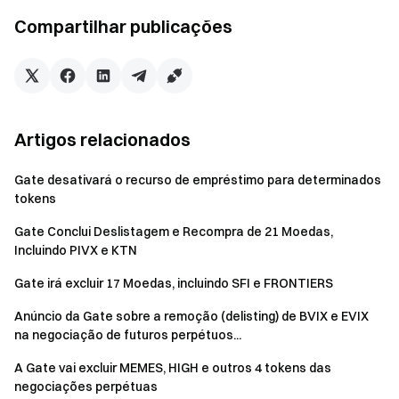
estratégias de negociação com antecedência. Caso
Compartilhar publicações
contrário, as negociações serão encerradas
automaticamente antes das 03:00 (UTC) de 27 de maio
de 2026.
Usuários com ativos de tokens relacionados no Simple
Earn podem resgatá-los manualmente com
Artigos relacionados
antecedência. Caso contrário, os ativos serão
resgatados automaticamente antes das 03:00 (UTC) de
Gate desativará o recurso de empréstimo para determinados
tokens
27 de maio de 2026.
Usuários com empréstimos pendentes de tokens
Gate Conclui Deslistagem e Recompra de 21 Moedas,
Incluindo PIVX e KTN
relacionados no mercado de negociação com margem
devem quitá-los com antecedência. Caso contrário, o
Gate irá excluir 17 Moedas, incluindo SFI e FRONTIERS
empréstimo será liquidado automaticamente antes das
Anúncio da Gate sobre a remoção (delisting) de BVIX e EVIX
03:00 (UTC) de 27 de maio de 2026.
na negociação de futuros perpétuos...
Após a deslistagem do mercado de negociação, se os
A Gate vai excluir MEMES, HIGH e outros 4 tokens das
usuários não desejarem participar da recompra, favor
negociações perpétuas
sacar seus tokens o quanto antes. Você também pode