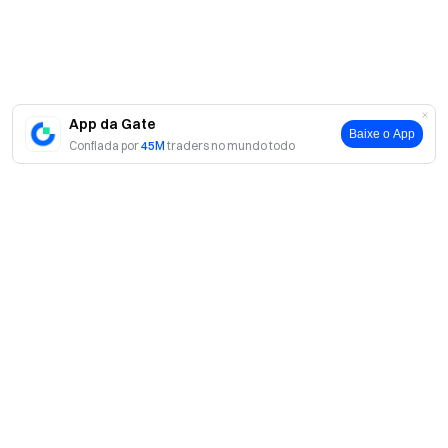
App da Gate
Baixe o App
Confiada por
45M
traders no mundo todo
Sobre
Sobre nós
Produtos
Carreiras
P2P