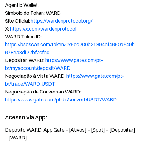
Agentic Wallet.
Símbolo do Token: WARD
Site Oficial:
https://wardenprotocol.org/
X:
https://x.com/wardenprotocol
WARD Token ID:
https://bscscan.com/token/0x6dc200b21894af4660b549b
678ea8df22bf7cfac
Depositar WARD:
https://www.gate.com/pt-
br/myaccount/deposit/WARD
Negociação à Vista WARD:
https://www.gate.com/pt-
br/trade/WARD_USDT
Negociação de Conversão WARD:
https://www.gate.com/pt-br/convert/USDT/WARD
Acesso via App:
Depósito WARD: App Gate – [Ativos] – [Spot] – [Depositar]
– [WARD]