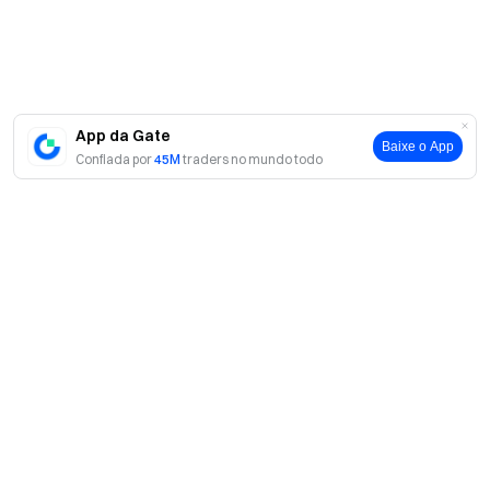
App da Gate
Baixe o App
Confiada por
45M
traders no mundo todo
Sobre
Sobre nós
Produtos
Carreiras
P2P