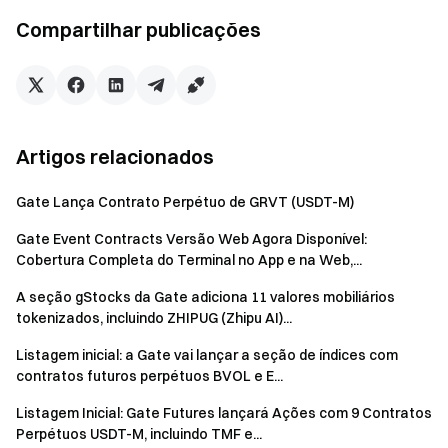
Visite o site oficial da Gate
Compartilhar publicações
Baixe o App | Versão Desktop da Gate
Siga-nos no X (Twitter)
para mais bônus
Participe da nossa comunidade no Telegram
para discutir
tópicos em alta
Interaja com nossa comunidade global
para obter os
Artigos relacionados
insights mais recentes
Transparência e Segurança
Gate Lança Contrato Perpétuo de GRVT (USDT-M)
Verifique nossa Prova de Reserva de 100%
Gate Event Contracts Versão Web Agora Disponível:
Cobertura Completa do Terminal no App e na Web,...
A seção gStocks da Gate adiciona 11 valores mobiliários
tokenizados, incluindo ZHIPUG (Zhipu AI)...
Listagem inicial: a Gate vai lançar a seção de índices com
contratos futuros perpétuos BVOL e E...
Listagem Inicial: Gate Futures lançará Ações com 9 Contratos
Perpétuos USDT-M, incluindo TMF e...