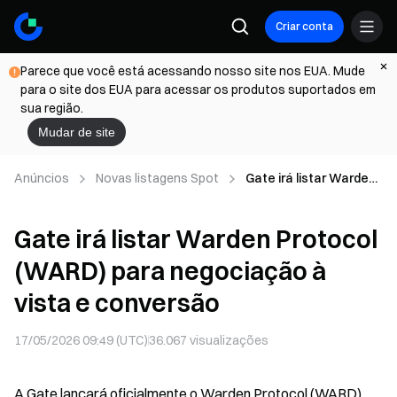
Criar conta
Parece que você está acessando nosso site nos EUA. Mude
para o site dos EUA para acessar os produtos suportados em
sua região.
Mudar de site
Anúncios
Novas listagens Spot
Gate irá listar Warden
Protocol (WARD) para
negociação à vista e
Gate irá listar Warden Protocol
conversão
(WARD) para negociação à
vista e conversão
17/05/2026 09:49 (UTC)
36.067
visualizações
A Gate lançará oficialmente o Warden Protocol (WARD)