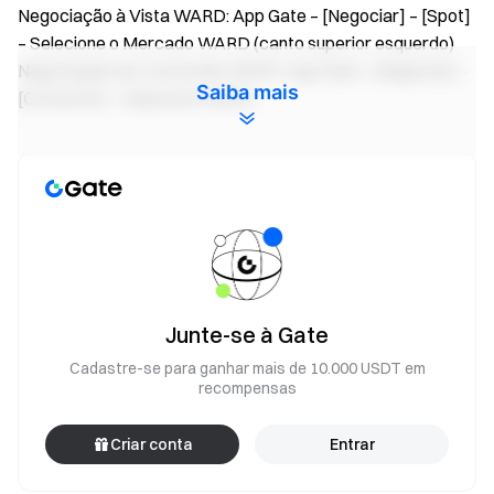
Negociação à Vista WARD: App Gate – [Negociar] – [Spot]
– Selecione o Mercado WARD (canto superior esquerdo)
Negociação de Conversão WARD: App Gate - [Negociar] -
Saiba mais
[Converter] - Selecione WARD
Equipe Gate
17 de maio de 2026
Seu portal para as criptomoedas
Negocie mais de 4,900 criptomoedas de forma segura,
Junte-se à Gate
rápida, e fácil
Cadastre-se para ganhar mais de 10.000 USDT em
Comece hoje mesmo
recompensas
Registre-se
e reivindique até $10000 em recompensas de
boas-vindas
Criar conta
Entrar
Convide um amigo
e ganhe 40% de comissão
Fique ligado