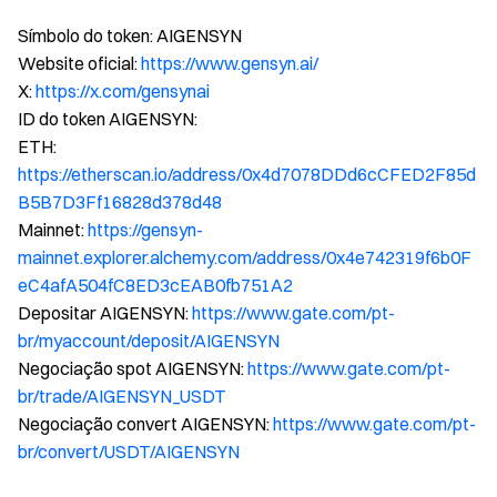
Símbolo do token: AIGENSYN
Website oficial:
https://www.gensyn.ai/
X:
https://x.com/gensynai
ID do token AIGENSYN:
ETH:
https://etherscan.io/address/0x4d7078DDd6cCFED2F85d
B5B7D3Ff16828d378d48
Mainnet:
https://gensyn-
mainnet.explorer.alchemy.com/address/0x4e742319f6b0F
eC4afA504fC8ED3cEAB0fb751A2
Depositar AIGENSYN:
https://www.gate.com/pt-
br/myaccount/deposit/AIGENSYN
Negociação spot AIGENSYN:
https://www.gate.com/pt-
br/trade/AIGENSYN_USDT
Negociação convert AIGENSYN:
https://www.gate.com/pt-
br/convert/USDT/AIGENSYN