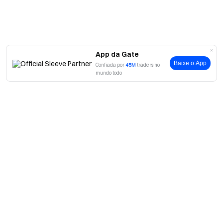
App da Gate
Baixe o App
Confiada por
45M
traders no
mundo todo
Sobre
Sobre nós
Produtos
Carreiras
P2P