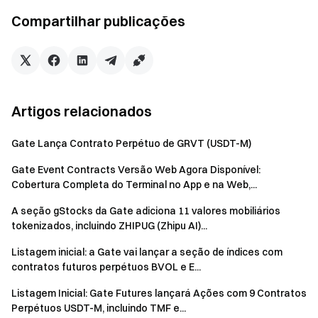
Comece hoje mesmo
Compartilhar publicações
Registre-se
e reivindique até $10000 em recompensas de
boas-vindas
Convide um amigo
e ganhe 40% de comissão
Fique ligado
Visite o site oficial da Gate
Artigos relacionados
Baixe o App | Versão Desktop da Gate
Siga-nos no X (Twitter)
para mais bônus
Gate Lança Contrato Perpétuo de GRVT (USDT-M)
Participe da nossa comunidade no Telegram
para discutir
tópicos em alta
Gate Event Contracts Versão Web Agora Disponível:
Cobertura Completa do Terminal no App e na Web,...
Interaja com nossa comunidade global
para obter os
insights mais recentes
A seção gStocks da Gate adiciona 11 valores mobiliários
Transparência e Segurança
tokenizados, incluindo ZHIPUG (Zhipu AI)...
Verifique nossa Prova de Reserva de 100%
Listagem inicial: a Gate vai lançar a seção de índices com
contratos futuros perpétuos BVOL e E...
Listagem Inicial: Gate Futures lançará Ações com 9 Contratos
Perpétuos USDT-M, incluindo TMF e...