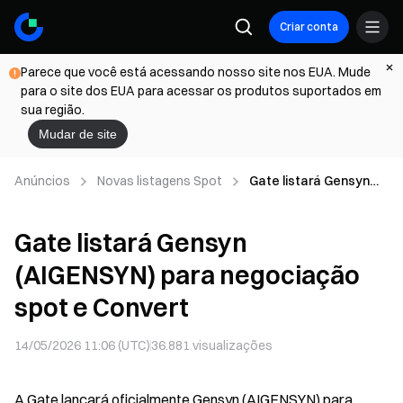
Criar conta
Parece que você está acessando nosso site nos EUA. Mude
para o site dos EUA para acessar os produtos suportados em
sua região.
Mudar de site
Anúncios
Novas listagens Spot
Gate listará Gensyn
(AIGENSYN) para
negociação spot e
Gate listará Gensyn
Convert
(AIGENSYN) para negociação
spot e Convert
14/05/2026 11:06 (UTC)
36.881
visualizações
A Gate lançará oficialmente Gensyn (AIGENSYN) para