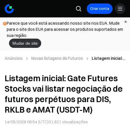
Criar conta
Parece que você está acessando nosso site nos EUA. Mude
para o site dos EUA para acessar os produtos suportados em
sua região.
Mudar de site
Anúncios
Novas listagens de Futuros
Listagem inicial:
Gate Futures
Stocks vai listar
Listagem inicial: Gate Futures
negociação de
futuros
Stocks vai listar negociação de
perpétuos para
DIS, RKLB e
futuros perpétuos para DIS,
AMAT (USDT-M)
RKLB e AMAT (USDT-M)
14/05/2026 06:54 (UTC)
31.821
visualizações