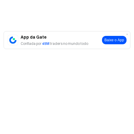
App da Gate
Baixe o App
Confiada por
45M
traders no mundo todo
Sobre
Sobre nós
Produtos
Carreiras
P2P