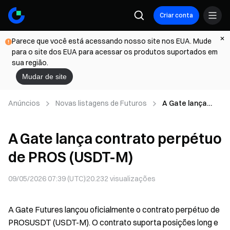
Criar conta
Parece que você está acessando nosso site nos EUA. Mude
para o site dos EUA para acessar os produtos suportados em
sua região.
Mudar de site
Anúncios
Novas listagens de Futuros
A Gate lança
contrato
perpétuo de
A Gate lança contrato perpétuo
PROS (USDT-M)
de PROS (USDT-M)
09/05/2026 07:39 (UTC)
20.232
visualizações
A Gate Futures lançou oficialmente o contrato perpétuo de
PROSUSDT (USDT-M). O contrato suporta posições long e