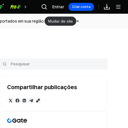
Recompensas
Entrar
Criar conta
portados em sua região.
Mudar de site
Compartilhar publicações