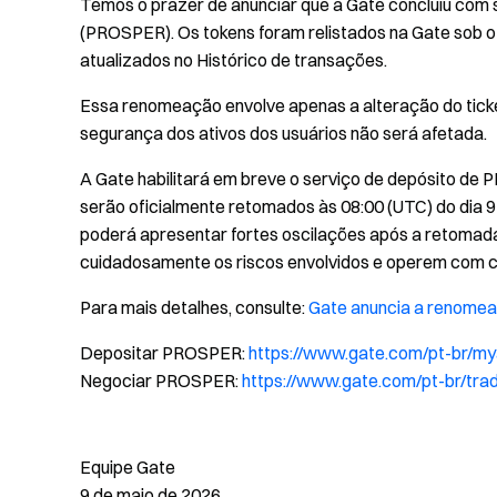
Temos o prazer de anunciar que a Gate concluiu co
(PROSPER). Os tokens foram relistados na Gate sob o
atualizados no Histórico de transações.
Essa renomeação envolve apenas a alteração do ticke
segurança dos ativos dos usuários não será afetada.
A Gate habilitará em breve o serviço de depósito d
serão oficialmente retomados às 08:00 (UTC) do dia
poderá apresentar fortes oscilações após a retomad
cuidadosamente os riscos envolvidos e operem com c
Para mais detalhes, consulte:
Gate anuncia a renome
Depositar PROSPER:
https://www.gate.com/pt-br/m
Negociar PROSPER:
https://www.gate.com/pt-br/t
Equipe Gate
9 de maio de 2026