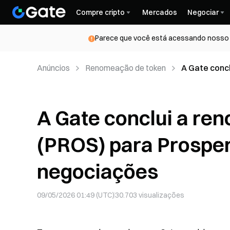
Compre cripto
Mercados
Negociar
Parece que você está acessando nosso s
Anúncios
Renomeação de token
A Gate conc
(PROSPER) 
A Gate conclui a re
(PROS) para Prospe
negociações
09/05/2026 01:49 (UTC)
30.703
visualizações