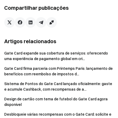
cripto, aumentando a eficiência das transações e
acelerando a adoção de experiências de pagamento Web3
Compartilhar publicações
em todo o mundo.
Equipe Gate
8 de maio de 2026
Artigos relacionados
Gate Card expande sua cobertura de serviços: oferecendo
uma experiência de pagamento global em cri...
Seu portal para as criptomoedas
Negocie mais de 4,900 criptomoedas de forma segura,
Gate Card firma parceria com Printemps Paris: lançamento de
rápida, e fácil
benefícios com reembolso de impostos d...
Comece hoje mesmo
Sistema de Pontos do Gate Card lançado oficialmente: gaste
Registre-se
e reivindique até $10000 em recompensas de
e acumule Cashback, com recompensas de a...
boas-vindas
Design de cartão com tema de futebol do Gate Card agora
Convide um amigo
e ganhe 40% de comissão
disponível
Fique ligado
Visite o site oficial da Gate
Desbloqueie várias recompensas com o Gate Card: solicite e