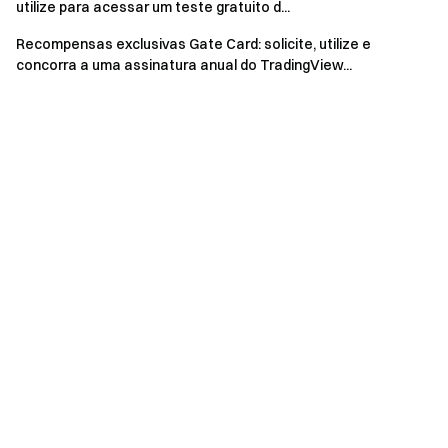
Baixe o App | Versão Desktop da Gate
utilize para acessar um teste gratuito d...
Siga-nos no X (Twitter)
para mais bônus
Recompensas exclusivas Gate Card: solicite, utilize e
Participe da nossa comunidade no Telegram
para discutir
concorra a uma assinatura anual do TradingView...
tópicos em alta
Interaja com nossa comunidade global
para obter os
insights mais recentes
Transparência e Segurança
Verifique nossa Prova de Reserva de 100%