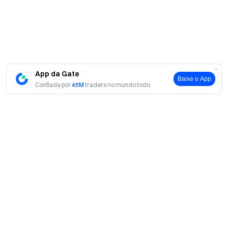
App da Gate
Baixe o App
Confiada por
45M
traders no mundo todo
Sobre
Sobre nós
Produtos