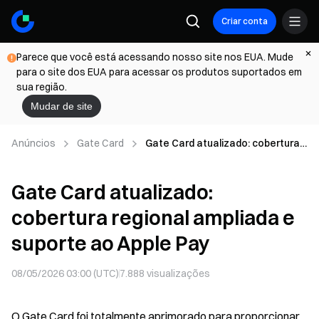
Criar conta
Parece que você está acessando nosso site nos EUA. Mude
para o site dos EUA para acessar os produtos suportados em
sua região.
Mudar de site
Anúncios
Gate Card
Gate Card atualizado: cobertura
regional ampliada e suporte ao
Apple Pay
Gate Card atualizado:
cobertura regional ampliada e
suporte ao Apple Pay
08/05/2026 03:00 (UTC)
7.888
visualizações
O Gate Card foi totalmente aprimorado para proporcionar