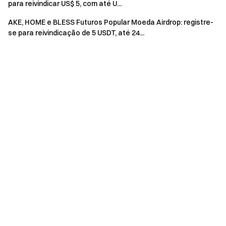
saques durante o período do evento. Apenas depósitos
para reivindicar US$ 5, com até U...
on-chain, P2P e fiat são considerados. Transferências
AKE, HOME e BLESS Futuros Popular Moeda Airdrop: registre-
internas não são incluídas.
se para reivindicação de 5 USDT, até 24...
As recompensas do evento serão emitidas como
vouchers de posição; todas as recompensas serão
creditadas nas contas dos usuários em até 14 dias úteis
após o término do evento.
Os usuários podem participar de outros eventos
similares da Gate, mas receberão apenas uma
recompensa das atividades.
O registro em lote de contas falsas, manipulação
maliciosa de volume, autonegociação e outras
atividades fraudulentas são estritamente proibidos.
Múltiplas contas sob o mesmo usuário verificado serão
consideradas como uma única conta. Subcontas não
podem participar.
Market makers, entidades, instituições e contas