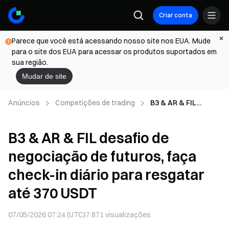
Criar conta
Parece que você está acessando nosso site nos EUA. Mude
para o site dos EUA para acessar os produtos suportados em
sua região.
Mudar de site
Anúncios
Competições de trading
B3 & AR & FIL
desafio de
negociação de
B3 & AR & FIL desafio de
futuros, faça check-
in diário para
negociação de futuros, faça
resgatar até 370
USDT
check-in diário para resgatar
até 370 USDT
07/05/2026 07:24 (UTC)
7.871
visualizações