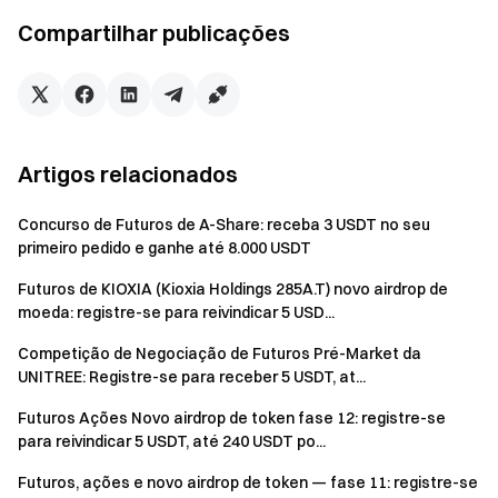
Negocie a qualquer momento — as recompensas
Compartilhar publicações
continuam com fundos flexíveis
Experimente agora
Observações:
Artigos relacionados
Os participantes devem clicar no botão [Participe
agora] na página do evento para se registrar e concluir
Concurso de Futuros de A-Share: receba 3 USDT no seu
a verificação de identidade a fim de receber
primeiro pedido e ganhe até 8.000 USDT
recompensas.
Futuros de KIOXIA (Kioxia Holdings 285A.T) novo airdrop de
É necessário negociar futuros perpétuos B3/USDT &
moeda: registre-se para reivindicar 5 USD...
AR/USDT & FIL/USDT para ser elegível às
recompensas. Volume de negociação = Quantidade
Competição de Negociação de Futuros Pré-Market da
UNITREE: Registre-se para receber 5 USDT, at...
comprada + Quantidade vendida.
Futuros Ações Novo airdrop de token fase 12: registre-se
Para a Recompensa 2, apenas depósitos de B3 & AR
para reivindicar 5 USDT, até 240 USDT po...
& FIL são considerados válidos. Depósito líquido = Total
de depósitos durante o período do evento − Total de
Futuros, ações e novo airdrop de token — fase 11: registre-se