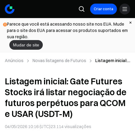
Criar conta
Parece que você está acessando nosso site nos EUA. Mude
para o site dos EUA para acessar os produtos suportados em
sua região.
Mudar de site
Anúncios
Novas listagens de Futuros
Listagem inicial:
Gate Futures
Stocks irá listar
Listagem inicial: Gate Futures
negociação de
futuros
Stocks irá listar negociação de
perpétuos para
QCOM e USAR
futuros perpétuos para QCOM
(USDT-M)
e USAR (USDT-M)
04/05/2026 10:16 (UTC)
23.114
visualizações