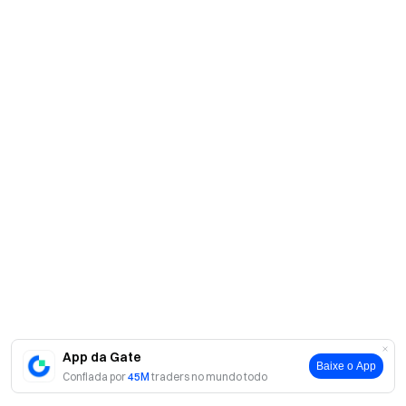
App da Gate
Baixe o App
Confiada por
45M
traders no mundo todo