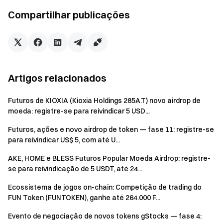
Compartilhar publicações
Observações:
Os participantes devem clicar no botão “Participe
agora” na página do evento para se registrar e concluir
a verificação de identidade para receber as
recompensas.
Artigos relacionados
Os usuários devem negociar pares elegíveis para
Futuros de KIOXIA (Kioxia Holdings 285A.T) novo airdrop de
serem elegíveis às recompensas. Volume de
moeda: registre-se para reivindicar 5 USD...
negociação = valor de compra + valor de venda.
Futuros, ações e novo airdrop de token — fase 11: registre-se
As recompensas do evento serão emitidas como
para reivindicar US$ 5, com até U...
vouchers de posição; todas as recompensas serão
AKE, HOME e BLESS Futuros Popular Moeda Airdrop: registre-
creditadas nas contas dos usuários em até 14 dias úteis
se para reivindicação de 5 USDT, até 24...
após o término do evento. Recompensas inferiores a 1
USDT não serão emitidas.
Ecossistema de jogos on-chain: Competição de trading do
FUN Token (FUNTOKEN), ganhe até 264.000 F...
Horário do check-in: Um "Dia de check-in" é definido
como das 16:00 (UTC) até 15:59 (UTC) do dia seguinte.
Evento de negociação de novos tokens gStocks — fase 4: