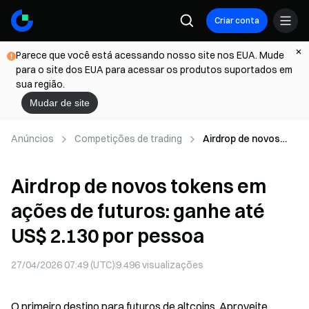
Criar conta
Parece que você está acessando nosso site nos EUA. Mude
para o site dos EUA para acessar os produtos suportados em
sua região.
Mudar de site
Anúncios
Competições de trading
Airdrop de novos
tokens em ações de
futuros: ganhe até
Airdrop de novos tokens em
US$ 2.130 por
pessoa
ações de futuros: ganhe até
US$ 2.130 por pessoa
27/04/2026 07:49 (UTC)
9.496
visualizações
O primeiro destino para futuros de altcoins. Aproveite