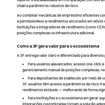
chain e parâmetros robustos de risco.
Ao combinar mecânicas de empréstimo eficientes co
e permissionless a rendimentos ancorados em ativos d
instituições e integradores de rendimento (como CEX
posições complexas ou infraestrutura adicional.
Como a 3F gera valor para o ecossistema
A 3F entrega valor claro e diferenciado para diversos
Para usuários alavancados: acesso one-click
gerenciamento manual de posições complexas, resul
Para depositantes de stablecoin: por meio de 
3F, usuários têm acesso a parâmetros de risco tran
rendimentos estáveis — melhorando de forma signif
Para instituições e o ecossistema em geral: su
integrações customizadas tornam a solução adequ