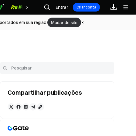
Recompensas
Entrar
Criar conta
portados em sua região.
Mudar de site
Compartilhar publicações