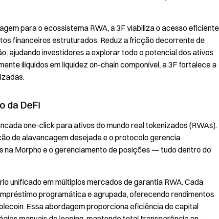
em para o ecossistema RWA, a 3F viabiliza o acesso eficiente
utos financeiros estruturados. Reduz a fricção decorrente de
ão, ajudando investidores a explorar todo o potencial dos ativos
ente ilíquidos em liquidez on-chain componível, a 3F fortalece a
lizadas.
o da DeFi
ncada one-click para ativos do mundo real tokenizados (RWAs).
ção de alavancagem desejada e o protocolo gerencia
os na Morpho e o gerenciamento de posições — tudo dentro do
rio unificado em múltiplos mercados de garantia RWA. Cada
empréstimo programática e agrupada, oferecendo rendimentos
ablecoin. Essa abordagem proporciona eficiência de capital
gias manuais de looping, mantendo total transparência on-