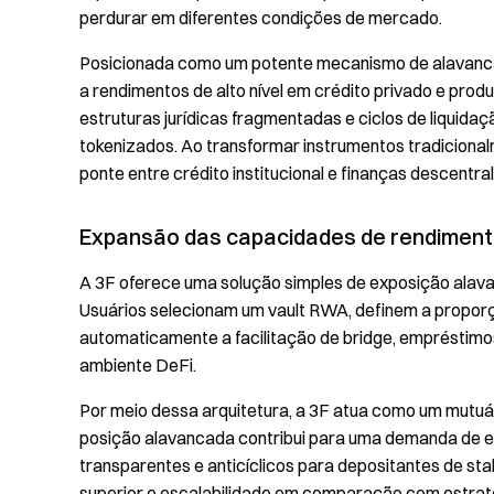
perdurar em diferentes condições de mercado.
Posicionada como um potente mecanismo de alavancag
a rendimentos de alto nível em crédito privado e prod
estruturas jurídicas fragmentadas e ciclos de liquidaç
tokenizados. Ao transformar instrumentos tradicionalm
ponte entre crédito institucional e finanças descentra
Expansão das capacidades de rendiment
A 3F oferece uma solução simples de exposição alava
Usuários selecionam um vault RWA, definem a propor
automaticamente a facilitação de bridge, empréstim
ambiente DeFi.
Por meio dessa arquitetura, a 3F atua como um mutuá
posição alavancada contribui para uma demanda de 
transparentes e anticíclicos para depositantes de st
superior e escalabilidade em comparação com estraté