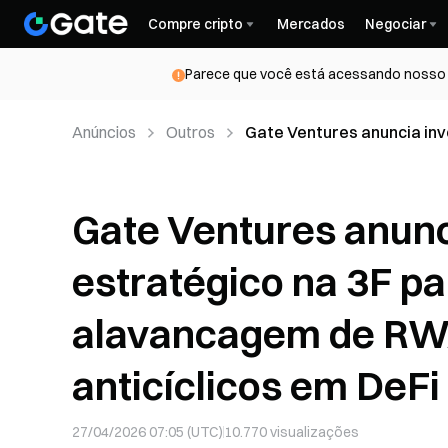
Compre cripto
Mercados
Negociar
Parece que você está acessando nosso s
Anúncios
Outros
Gate Ventures anuncia inv
alavancagem de RWA e ren
Gate Ventures anunc
estratégico na 3F pa
alavancagem de RW
anticíclicos em DeFi
27/04/2026 07:05 (UTC)
10.770
visualizações