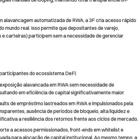
m alavancagem automatizada de RWA, a 3F cria acesso rápido
o mundo real. Isso permite que depositantes de varejo,
s e carteiras) participem sem a necessidade de gerenciar
 participantes do ecossistema DeFi:
 à exposição alavancada em RWA sem necessidade de
tando em eficiência de capital significativamente maior.
vaults de empréstimo lastreados em RWA e impulsionados pela
sparentes, ausência de períodos de bloqueio, alta liquidez e
icativa a resiliência dos retornos frente aos ciclos de mercado.
porte a acessos permissionados, front-ends em whitelist e
ada para alocação de capital institucional. Ao mesmo tempo, a