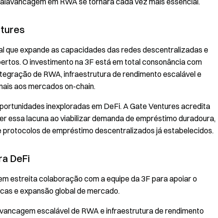
 à alavancagem em RWA se tornará cada vez mais essencial.
ntures
tal que expande as capacidades das redes descentralizadas e
bertos. O investimento na 3F está em total consonância com
ntegração de RWA, infraestrutura de rendimento escalável e
onais aos mercados on-chain.
portunidades inexploradas em DeFi. A Gate Ventures acredita
r essa lacuna ao viabilizar demanda de empréstimo duradoura,
de protocolos de empréstimo descentralizados já estabelecidos.
ra DeFi
 em estreita colaboração com a equipe da 3F para apoiar o
icas e expansão global de mercado.
avancagem escalável de RWA e infraestrutura de rendimento