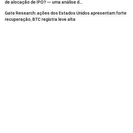
de alocação de IPO? — uma análise d...
Descubra mais detalhes hoje
→
Gate Research:
Gate Research: ações dos Estados Unidos apresentam forte
Reprecificação Após Compressão de Baixa Volatilidade, à
recuperação, BTC registra leve alta
Espera da Próxima Confirmação de Tendência
Gate Research
é uma plataforma abrangente de pesquisa
em blockchain e criptomoedas que oferece conteúdo
aprofundado aos leitores, incluindo análise técnica,
informações de mercado, pesquisa setorial, previsão de
tendências e análise de política macroeconômica.
Isenção de responsabilidade
Investir em mercados de criptomoedas envolve alto risco.
Recomendamos que os usuários realizem sua própria
pesquisa e compreendam plenamente a natureza dos
ativos e produtos antes de tomar qualquer decisão de
investimento.
Gate
não se responsabiliza por quaisquer
perdas ou danos decorrentes dessas decisões.