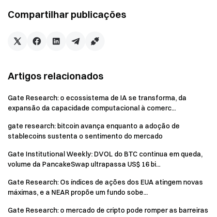
transição:
O ambiente atual favorece a espera por
Compartilhar publicações
rompimentos confirmados sob médias móveis
comprimidas, volatilidade em queda e sinais estáveis de
capital.
O relatório destaca que o ponto-chave para as próximas
Artigos relacionados
duas semanas está em saber se o preço irá transitar da
consolidação de intervalo para uma expansão de tendência
Gate Research: o ecossistema de IA se transforma, da
ou para uma estrutura de rompimento fracassado. Caso o
expansão da capacidade computacional à comerc...
BTC se estabilize em níveis mais altos enquanto a
volatilidade permanece contida, o mercado tende a se
gate research: bitcoin avança enquanto a adoção de
stablecoins sustenta o sentimento do mercado
estender para cima. Se a resistência continuar
prevalecendo, a negociação em intervalo tende a persistir.
Gate Institutional Weekly: DVOL do BTC continua em queda,
Se os rompimentos falharem rapidamente e forem
volume da PancakeSwap ultrapassa US$ 16 bi...
acompanhados de aumento na volatilidade, o risco de
Gate Research: Os índices de ações dos EUA atingem novas
pressão baixista renovada cresce. Nesta fase, a disciplina
máximas, e a NEAR propõe um fundo sobe...
de execução e o gerenciamento de risco seguem como
principais determinantes de desempenho.
Gate Research: o mercado de cripto pode romper as barreiras