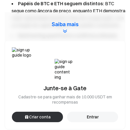
Papéis de BTC e ETH seguem distintos:
BTC
segue como âncora de preço, enquanto ETH demonstra
maior elasticidade durante a fase de recuperação, com
Saiba mais
a rotação de capital seguindo um padrão consistente.
Backtesting quantitativo confirma a eficácia
dos sinais:
A estratégia de rompimento de média
móvel densa no intervalo de 4 horas consegue
identificar zonas iniciais de início de tendência. BTC
gerou 4 negociações com retorno cumulativo de
aproximadamente +2,30%, enquanto ETH gerou 5
negociações com retorno de cerca de +1,45%.
Junte-se à Gate
Diferenças de desempenho são impulsionadas
pela dinâmica de holding:
A estratégia de comprar e
Cadastre-se para ganhar mais de 10.000 USDT em
recompensas
manter superou no mesmo período, indicando que o
gerenciamento de posições durante a continuação da
Criar conta
Entrar
tendência exerce papel maior no retorno geral.
Condições da estratégia permanecem em