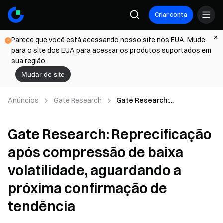
Criar conta
Parece que você está acessando nosso site nos EUA. Mude
para o site dos EUA para acessar os produtos suportados em
sua região.
Mudar de site
Anúncios
Gate Research
Gate Research:
Reprecificação após
compressão de baixa
Gate Research: Reprecificação
volatilidade, aguardando a
próxima confirmação de
após compressão de baixa
tendência
volatilidade, aguardando a
próxima confirmação de
tendência