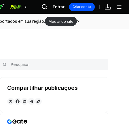
Recompensas
Entrar
Criar conta
portados em sua região.
Mudar de site
Compartilhar publicações