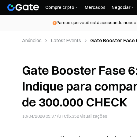
Compre cripto
Mercados
Negociar
Parece que você está acessando nosso s
Anúncios
Latest Events
Gate Booster Fase 
um prêmio total de
Gate Booster Fase 
Indique para compar
de 300.000 CHECK
10/04/2026 05:37 (UTC)
5.352
visualizações