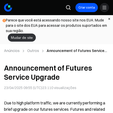
Criar conta
Parece que você está acessando nosso site nos EUA. Mude
para o site dos EUA para acessar os produtos suportados em
sua região.
Mudar de site
Anúncios
Outros
Announcement of Futures Service
Upgrade
Announcement of Futures
Service Upgrade
23/04/2025 09:55 (UTC)
23.110
visualizações
Due to high platform traffic, we are currently performing a
brief upgrade on our futures services. Futures and related