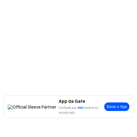
App da Gate
Baixe o App
Confiada por
45M
traders no
mundo todo