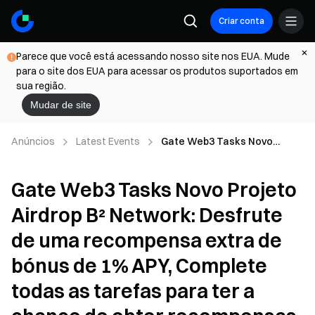
Criar conta
Parece que você está acessando nosso site nos EUA. Mude
para o site dos EUA para acessar os produtos suportados em
sua região.
Mudar de site
Anúncios
Latest Events
Gate Web3 Tasks Novo
Projeto Airdrop B² Network:
Desfrute de uma recompensa
Gate Web3 Tasks Novo Projeto
extra de bónus de 1% APY,
Complete todas as tarefas
Airdrop B² Network: Desfrute
para ter a chance de obter
recompensas
de uma recompensa extra de
bónus de 1% APY, Complete
todas as tarefas para ter a