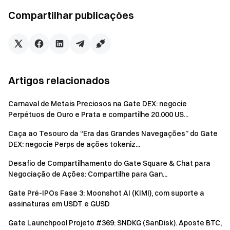
los de volta para a sua carteira.
Compartilhar publicações
Nota: Todas as tarefas de seguir nas redes sociais devem
ser concluídas para finalizar a verificação.
Verifique como ganhar na cadeia
Artigos relacionados
Detalhes de staking de BTC
Carnaval de Metais Preciosos na Gate DEX: negocie
Aumente a chance de receber airdrops: Siga as
Perpétuos de Ouro e Prata e compartilhe 20.000 US...
contas de redes sociais da Gate Web3 para aumentar
Caça ao Tesouro da “Era das Grandes Navegações” do Gate
a chance de receber airdrops.
DEX: negocie Perps de ações tokeniz...
App: Ir para a aplicação Gate Web3 -> Zona de Ganhar
Moedas -> Entrar na página da Praça de Tarefas ->
Desafio de Compartilhamento do Gate Square & Chat para
Começar a interagir.
Negociação de Ações: Compartilhe para Gan...
Web: Ir para a página Gate -> Zona Web3 -> Entrar na
Gate Pré-IPOs Fase 3: Moonshot AI (KIMI), com suporte a
página 'Airdrop - Airdrop da Praça de Tarefas' -> Começar
assinaturas em USDT e GUSD
a interagir.
Gate Launchpool Projeto #369: SNDKG (SanDisk). Aposte BTC,