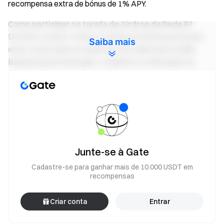
recompensa extra de bónus de 1% APY.
Como participar na tarefa de Airdrop da Rede B²
:
Durante o evento, todas as tarefas interativas precisam
Saiba mais
estar conectadas ao endereço da cadeia Gate Wallet
Bsquared para interação. Completar a verificação de
todas as tarefas interativas terá a chance de receber
recompensas de airdrop.
1.Seguir contas de redes sociais
Complete as contas de redes sociais e volte para verificar.
Nota: Todas as tarefas de seguir nas redes sociais devem
ser concluídas para finalizar a verificação.
Junte-se à Gate
2. Transferência de ativos entre cadeias completa
Cadastre-se para ganhar mais de 10.000 USDT em
recompensas
para a Rede B²
Ponte uma quantia mínima de 0.000012 BTC (excluindo
Criar conta
Entrar
taxas de gás) para a Rede B² para concluir a tarefa. Uma
vez recebidos, pode apostar os ativos na Rede B² ou retirá-