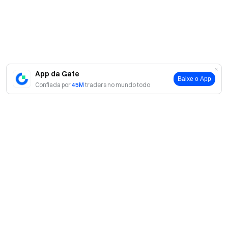
App da Gate
Baixe o App
Confiada por
45M
traders no mundo todo
Outras Notas
Todas as tarefas precisam ser verificadas durante o
período do evento para serem consideradas como
participação válida; Aqueles que não completaram a
Sobre
'verificação da tarefa' na página de atividades durante o
Sobre nós
período do evento serão considerados como
Produtos